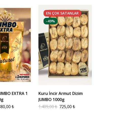
EN ÇOK
SATANLAR
-49%
 JUMBO EXTRA 1
Kuru İncir Armut Dizim
0g
JUMBO 1000g
880,00
₺
1.409,00
₺
725,00
₺