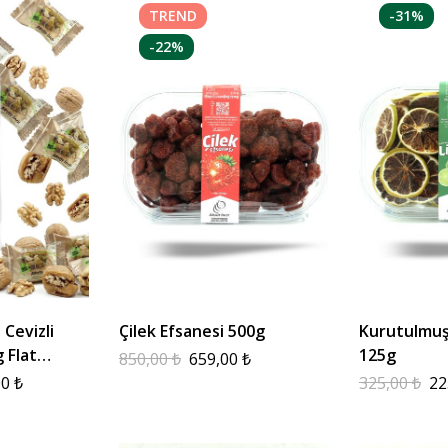
TREND
-31%
-22%
 Cevizli
Çilek Efsanesi 500g
Kurutulmuş
 Flat
125g
850,00
₺
659,00
₺
00
₺
325,00
₺
22