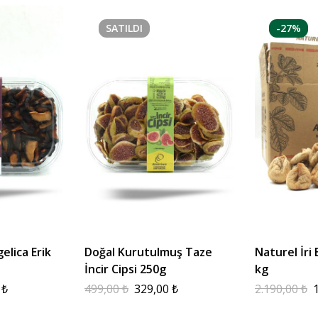
SATILDI
-27%
lica Erik
Doğal Kurutulmuş Taze
Naturel İri 
İncir Cipsi 250g
kg
0
₺
499,00
₺
329,00
₺
2.190,00
₺