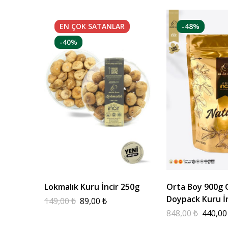
EN ÇOK
SATANLAR
-48%
-40%
Lokmalık Kuru İncir 250g
Orta Boy 900g 
Doypack Kuru İn
149,00
₺
89,00
₺
848,00
₺
440,0