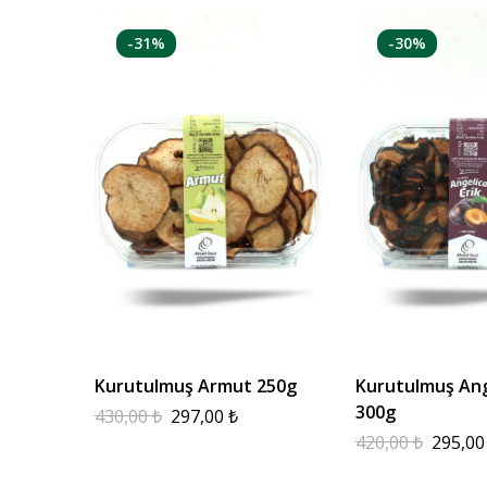
-31%
-30%
Kurutulmuş Armut 250g
Kurutulmuş Ange
300g
430,00
₺
297,00
₺
420,00
₺
295,0