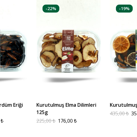
-22%
-19%
düm Eriği
Kurutulmuş Elma Dilimleri
Kurutulmuş
125g
435,00
₺
35
0
₺
225,00
₺
176,00
₺