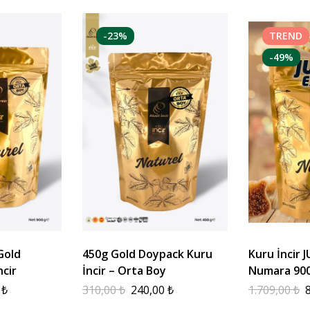
-23%
TREND
-49%
Gold
450g Gold Doypack Kuru
Kuru İncir
cir
İncir – Orta Boy
Numara 90
0
₺
310,00
₺
240,00
₺
1.709,00
₺