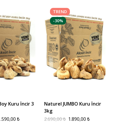
TREND
-30%
Boy Kuru İncir 3
Naturel JUMBO Kuru İncir
3kg
1.590,00
₺
2.690,00
₺
1.890,00
₺