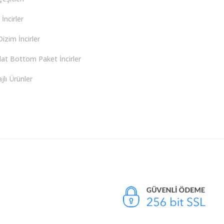
İncirler
izim İncirler
lat Bottom Paket İncirler
lı Ürünler