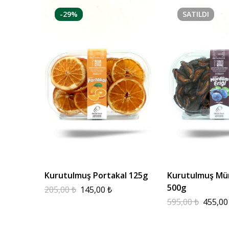
-29%
SATILDI
Kurutulmuş Portakal 125g
Kurutulmuş Mür
500g
205,00
₺
145,00
₺
595,00
₺
455,0