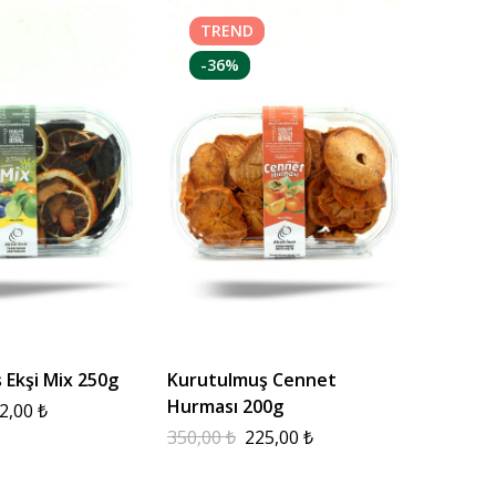
TREND
-36%
 Ekşi Mix 250g
Kurutulmuş Cennet
Hurması 200g
2,00
₺
350,00
₺
225,00
₺