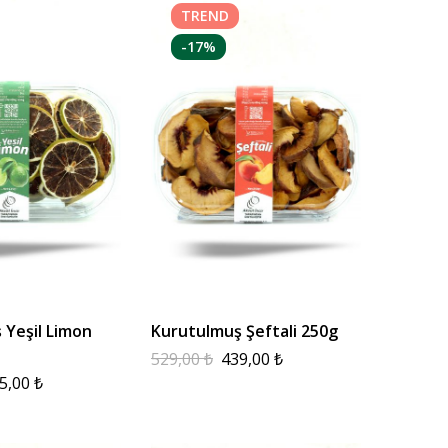
TREND
-17%
 Yeşil Limon
Kurutulmuş Şeftali 250g
529,00
₺
439,00
₺
5,00
₺