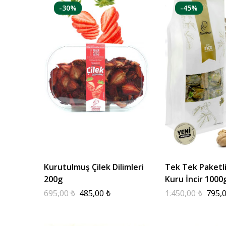
-30%
-45%
Kurutulmuş Çilek Dilimleri
Tek Tek Paketli
200g
Kuru İncir 1000g
Bottom Paket
695,00
₺
485,00
₺
1.450,00
₺
795,