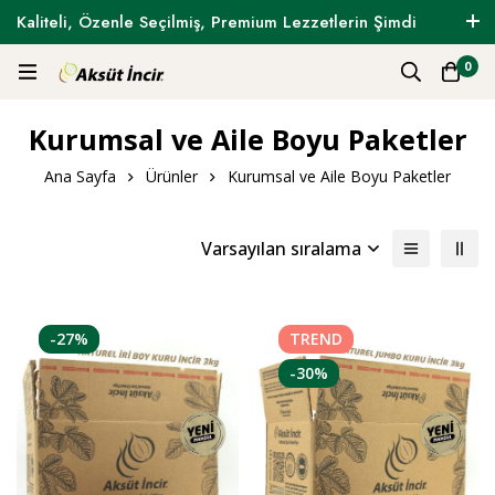
Kaliteli, Özenle Seçilmiş, Premium Lezzetlerin Şimdi
Tam Zamanı !
0
Kurumsal ve Aile Boyu Paketler
Ana Sayfa
Ürünler
Kurumsal ve Aile Boyu Paketler
Varsayılan sıralama
-27%
TREND
-30%