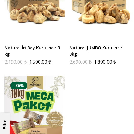
Naturel İri Boy Kuru İncir 3
Naturel JUMBO Kuru İncir
kg
3kg
2.190,00
₺
1.590,00
₺
2.690,00
₺
1.890,00
₺
-36%
Filtre