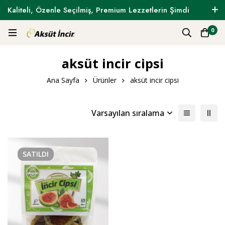
Kaliteli, Özenle Seçilmiş, Premium Lezzetlerin Şimdi
Tam Zamanı !
0
aksüt incir cipsi
Ana Sayfa
Ürünler
aksüt incir cipsi
Varsayılan sıralama
SATILDI