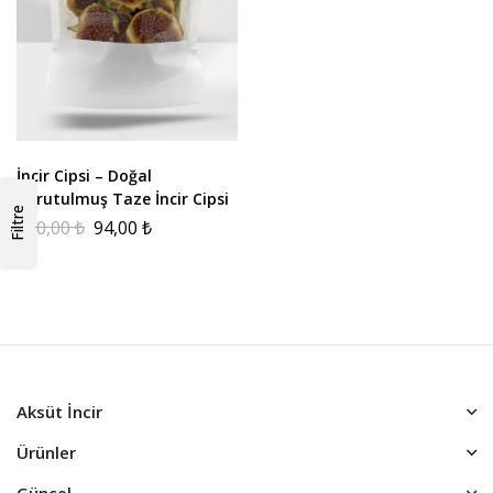
İncir Cipsi – Doğal
Kurutulmuş Taze İncir Cipsi
Filtre
150,00
₺
94,00
₺
Aksüt İncir
Ürünler
Güncel