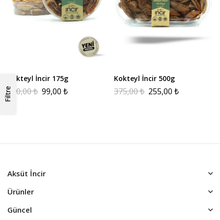
Kokteyl İncir 175g
Kokteyl İncir 500g
190,00
₺
99,00
₺
375,00
₺
255,00
₺
Filtre
Aksüt İncir
Ürünler
Güncel