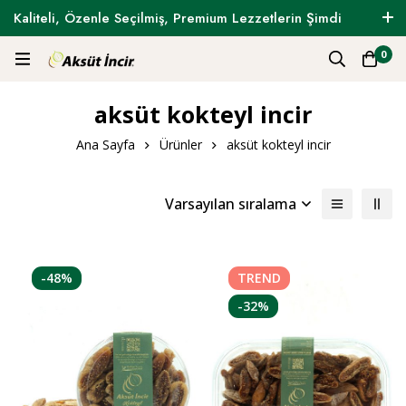
Kaliteli, Özenle Seçilmiş, Premium Lezzetlerin Şimdi
Tam Zamanı !
0
aksüt kokteyl incir
Ana Sayfa
Ürünler
aksüt kokteyl incir
Varsayılan sıralama
-48%
TREND
-32%