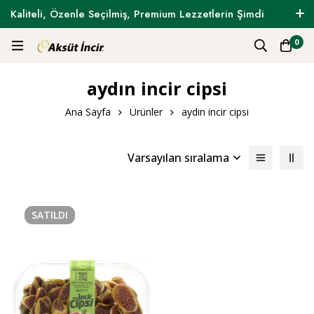
Kaliteli, Özenle Seçilmiş, Premium Lezzetlerin Şimdi
Tam Zamanı !
0
aydın incir cipsi
Ana Sayfa
Ürünler
aydın incir cipsi
Varsayılan sıralama
SATILDI