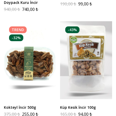
Doypack Kuru İncir
190,00
₺
99,00
₺
940,00
₺
740,00
₺
TREND
-43%
-32%
Kokteyl İncir 500g
Küp Kesik İncir 100g
375,00
₺
255,00
₺
165,00
₺
94,00
₺