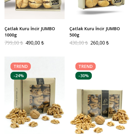
Çatlak Kuru İncir JUMBO
Çatlak Kuru İncir JUMBO
1000g
500g
799,00
₺
490,00
₺
430,00
₺
260,00
₺
TREND
TREND
-24%
-30%