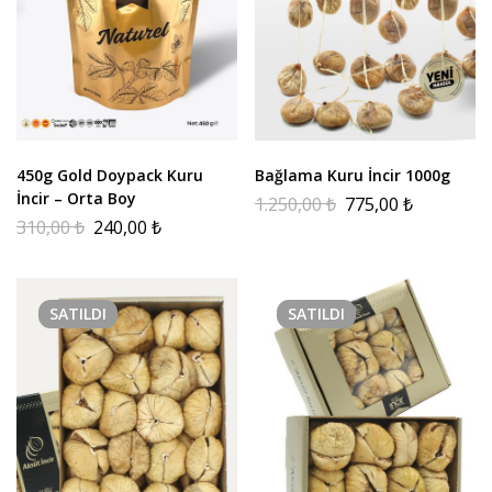
450g Gold Doypack Kuru
Bağlama Kuru İncir 1000g
İncir – Orta Boy
1.250,00
₺
775,00
₺
310,00
₺
240,00
₺
SATILDI
SATILDI