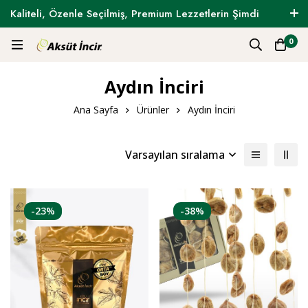
Kaliteli, Özenle Seçilmiş, Premium Lezzetlerin Şimdi
Tam Zamanı !
0
Aydın İnciri
Ana Sayfa
Ürünler
Aydın İnciri
Varsayılan sıralama
-23%
-38%