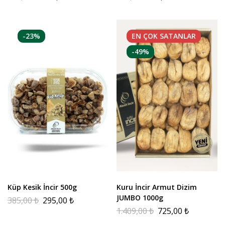
-23%
EN ÇOK
SATANLAR
-49%
Küp Kesik İncir 500g
Kuru İncir Armut Dizim
JUMBO 1000g
385,00
₺
295,00
₺
1.409,00
₺
725,00
₺