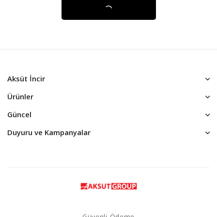
-60%
-52%
Kuru İncir Flat Bottom Paket
Kuru İncir Flat Bottom Paket
200g
400g
439,00
₺
175,00
₺
679,00
₺
323,00
₺