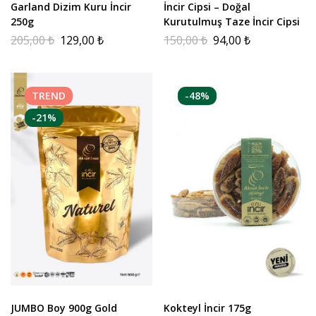
Garland Dizim Kuru İncir
İncir Cipsi – Doğal
250g
Kurutulmuş Taze İncir Cipsi
205,00
₺
129,00
₺
150,00
₺
94,00
₺
TREND
-48%
-21%
JUMBO Boy 900g Gold
Kokteyl İncir 175g