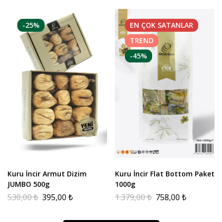
-25%
EN ÇOK
SATANLAR
TREND
-45%
Kuru İncir Armut Dizim
Kuru İncir Flat Bottom Paket
JUMBO 500g
1000g
530,00
₺
395,00
₺
1.379,00
₺
758,00
₺