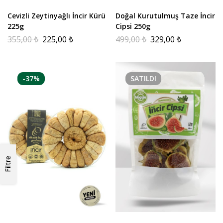
Cevizli Zeytinyağlı İncir Kürü
Doğal Kurutulmuş Taze İncir
225g
Cipsi 250g
355,00
₺
225,00
₺
499,00
₺
329,00
₺
-37%
SATILDI
Filtre