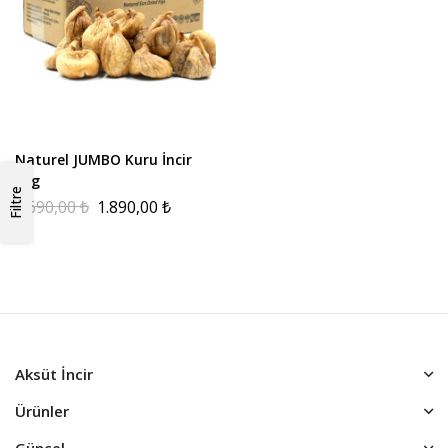
Naturel JUMBO Kuru İncir
3kg
Filtre
2.690,00
₺
1.890,00
₺
Aksüt İncir
Ürünler
Güncel