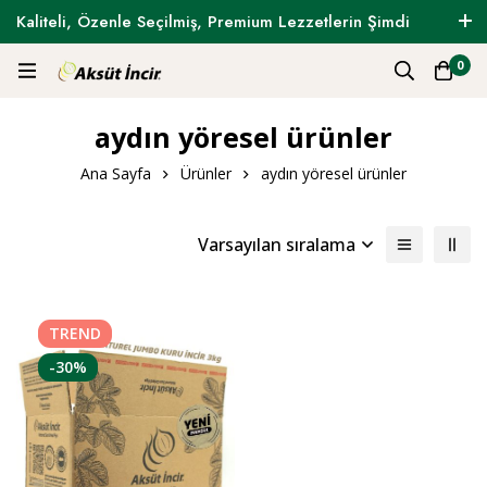
Kaliteli, Özenle Seçilmiş, Premium Lezzetlerin Şimdi
Tam Zamanı !
0
aydın yöresel ürünler
Ana Sayfa
Ürünler
aydın yöresel ürünler
Varsayılan sıralama
TREND
-30%