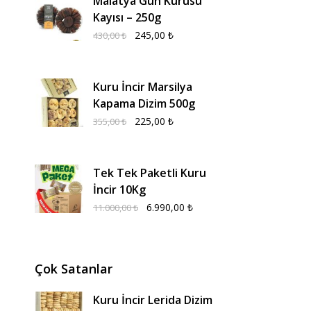
Malatya Gün Kurusu
Kayısı – 250g
245,00
₺
430,00
₺
Kuru İncir Marsilya
Kapama Dizim 500g
225,00
₺
355,00
₺
Tek Tek Paketli Kuru
İncir 10Kg
6.990,00
₺
11.000,00
₺
Çok Satanlar
Kuru İncir Lerida Dizim