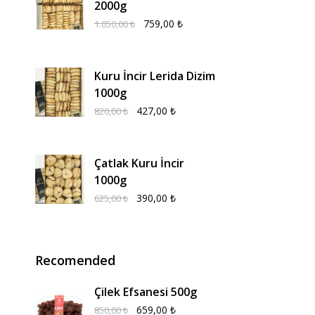
2000g
759,00
₺
1.050,00
₺
Kuru İncir Lerida Dizim
1000g
427,00
₺
820,00
₺
Çatlak Kuru İncir
1000g
390,00
₺
625,00
₺
Recomended
Çilek Efsanesi 500g
659,00
₺
850,00
₺