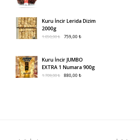
Kuru İncir Lerida Dizim
2000g
759,00
₺
1.050,00
₺
Kuru İncir JUMBO
EXTRA 1 Numara 900g
880,00
₺
1.709,00
₺