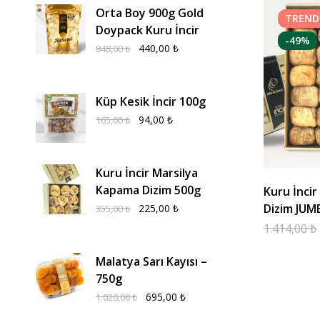
Orta Boy 900g Gold
TREND
Doypack Kuru İncir
-49%
440,00
₺
848,00
₺
Küp Kesik İncir 100g
94,00
₺
165,00
₺
Kuru İncir Marsilya
Kapama Dizim 500g
Kuru İncir
Dizim JUM
225,00
₺
355,00
₺
1.414,00
₺
Malatya Sarı Kayısı –
750g
695,00
₺
1.020,00
₺