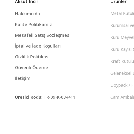
Aksüt İncir
Ürünler
Hakkımızda
Metal Kutulu
Kalite Politikamız
Kurumsal ve
Mesafeli Satış Sözleşmesi
Kuru Meyvel
İptal ve İade Koşulları
Kuru Kayısı Ç
Gizlilik Politikası
Kraft Kutulu 
Güvenli Ödeme
Geleneksel D
İletişim
Doypack / F
Üretici Kodu:
TR-09-K-034411
Cam Ambalaj