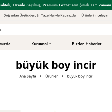
Kaliteli, Özenle Seçilmiş, Premium Lezzetlerin Şimdi Tam Zamanı 
Doğrudan Üreticiden, En Taze Haliyle Kapınızda.
Ürünleri İnceleyin
mızda
Kurumsal
Bizden Haberler
büyük boy incir
Ana Sayfa
Ürünler
büyük boy incir