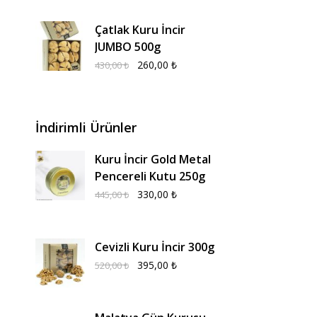
Çatlak Kuru İncir
JUMBO 500g
260,00
₺
430,00
₺
İndirimli Ürünler
Kuru İncir Gold Metal
Pencereli Kutu 250g
330,00
₺
445,00
₺
Cevizli Kuru İncir 300g
395,00
₺
520,00
₺