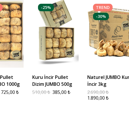
-25%
TREND
-30%
 Pullet
Kuru İncir Pullet
Naturel JUMBO Ku
BO 1000g
Dizim JUMBO 500g
İncir 3kg
725,00
₺
510,00
₺
385,00
₺
2.690,00
₺
1.890,00
₺