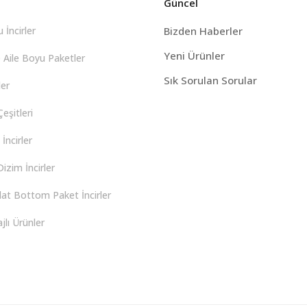
Güncel
 İncirler
Bizden Haberler
Yeni Ürünler
 Aile Boyu Paketler
Sık Sorulan Sorular
er
eşitleri
İncirler
izim İncirler
lat Bottom Paket İncirler
lı Ürünler