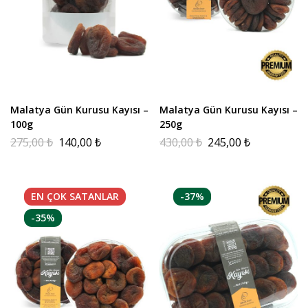
Malatya Gün Kurusu Kayısı –
Malatya Gün Kurusu Kayısı –
100g
250g
275,00
₺
140,00
₺
430,00
₺
245,00
₺
EN ÇOK
SATANLAR
-37%
-35%