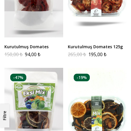
Kurutulmuş Domates
Kurutulmuş Domates 125g
150,00
₺
94,00
₺
265,00
₺
195,00
₺
-47%
-19%
Filtre