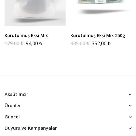
Kurutulmuş Ekşi Mix
Kurutulmuş Ekşi Mix 250g
179,00
₺
94,00
₺
435,00
₺
352,00
₺
Aksüt İncir
Ürünler
Güncel
Duyuru ve Kampanyalar