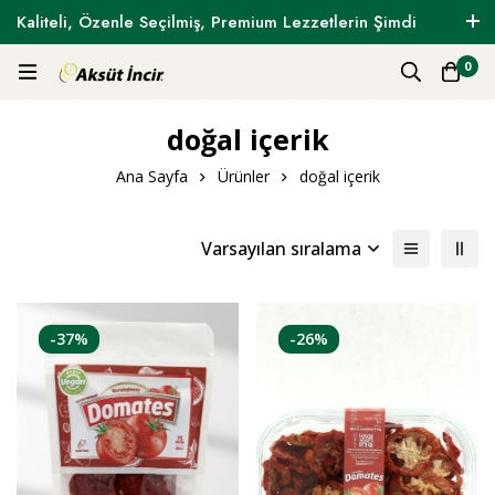
Kaliteli, Özenle Seçilmiş, Premium Lezzetlerin Şimdi
Tam Zamanı !
0
doğal içerik
Ana Sayfa
Ürünler
doğal içerik
Varsayılan sıralama
-37%
-26%