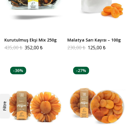
Kurutulmuş Ekşi Mix 250g
Malatya Sarı Kayısı – 100g
435,00
₺
352,00
₺
230,00
₺
125,00
₺
-36%
-27%
Filtre