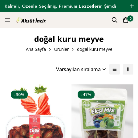
Kaliteli, Özenle Seçilmiş, Premium Lezzetlerin Şimdi
Tam Zamanı !
0
doğal kuru meyve
Ana Sayfa
Ürünler
doğal kuru meyve
Varsayılan sıralama
-30%
-47%