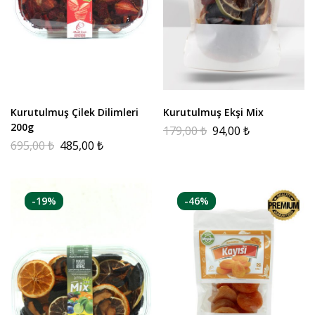
Kurutulmuş Çilek Dilimleri
Kurutulmuş Ekşi Mix
200g
179,00
₺
94,00
₺
695,00
₺
485,00
₺
-19%
-46%