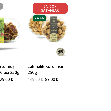
I
EN ÇOK
SATANLAR
-40%
utulmuş
Lokmalık Kuru İncir
 Cipsi 250g
250g
29,00
₺
149,00
₺
89,00
₺