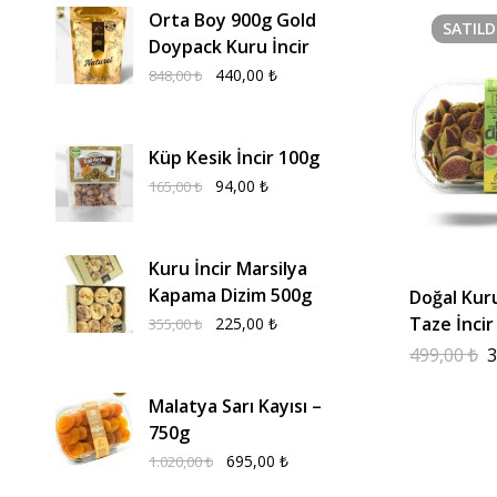
Orta Boy 900g Gold
SATILD
Doypack Kuru İncir
440,00
₺
848,00
₺
Küp Kesik İncir 100g
94,00
₺
165,00
₺
Kuru İncir Marsilya
Kapama Dizim 500g
Doğal Kur
Taze İncir
225,00
₺
355,00
₺
499,00
₺
3
Malatya Sarı Kayısı –
750g
695,00
₺
1.020,00
₺