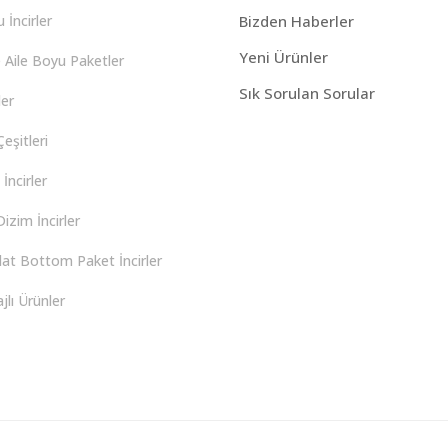
 İncirler
Bizden Haberler
Yeni Ürünler
 Aile Boyu Paketler
Sık Sorulan Sorular
er
eşitleri
İncirler
izim İncirler
lat Bottom Paket İncirler
lı Ürünler