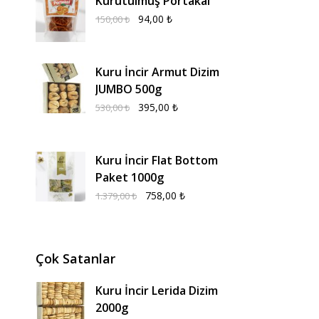
Kurutulmuş Portakal
94,00
₺
150,00
₺
Kuru İncir Armut Dizim
JUMBO 500g
395,00
₺
530,00
₺
Kuru İncir Flat Bottom
Paket 1000g
758,00
₺
1.379,00
₺
Çok Satanlar
Kuru İncir Lerida Dizim
2000g