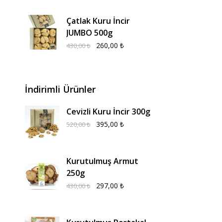
Çatlak Kuru İncir
JUMBO 500g
260,00
₺
430,00
₺
İndirimli Ürünler
Cevizli Kuru İncir 300g
395,00
₺
520,00
₺
Kurutulmuş Armut
250g
297,00
₺
430,00
₺