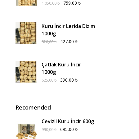
759,00
₺
1.050,00
₺
Kuru İncir Lerida Dizim
1000g
427,00
₺
820,00
₺
Çatlak Kuru İncir
1000g
390,00
₺
625,00
₺
Recomended
Cevizli Kuru İncir 600g
695,00
₺
990,00
₺