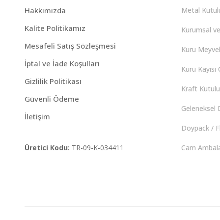
Hakkımızda
Metal Kutulu
Kalite Politikamız
Kurumsal ve
Mesafeli Satış Sözleşmesi
Kuru Meyvel
İptal ve İade Koşulları
Kuru Kayısı Ç
Gizlilik Politikası
Kraft Kutulu 
Güvenli Ödeme
Geleneksel D
İletişim
Doypack / F
Üretici Kodu:
TR-09-K-034411
Cam Ambalaj