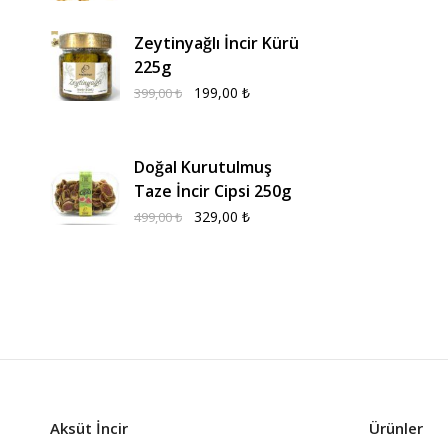
Zeytinyağlı İncir Kürü
225g
199,00
₺
399,00
₺
Doğal Kurutulmuş
Taze İncir Cipsi 250g
329,00
₺
499,00
₺
Aksüt İncir
Ürünler