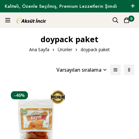
Kaliteli, Özenle Seçilmiş, Premium Lezzetlerin Şimdi
Tam Zamanı !
0
doypack paket
Ana Sayfa
Ürünler
doypack paket
Varsayılan sıralama
-46%