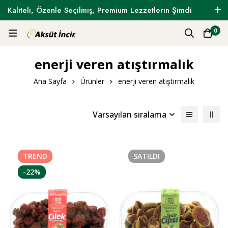
Kaliteli, Özenle Seçilmiş, Premium Lezzetlerin Şimdi
Tam Zamanı !
0
enerji veren atıştırmalık
Ana Sayfa
Ürünler
enerji veren atıştırmalık
Varsayılan sıralama
TREND
SATILDI
-22%