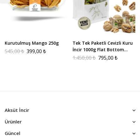
Kurutulmuş Mango 250g
Tek Tek Paketli Cevizli Kuru
İncir 1000g Flat Bottom
545,00
₺
399,00
₺
Paket
1.450,00
₺
795,00
₺
Aksüt İncir
Ürünler
Güncel