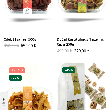
Çilek Efsanesi 500g
Doğal Kurutulmuş Taze İncir
Cipsi 250g
850,00
₺
659,00
₺
499,00
₺
329,00
₺
TREND
-45%
-27%
Filtre