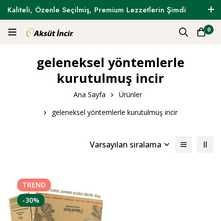
Kaliteli, Özenle Seçilmiş, Premium Lezzetlerin Şimdi
Tam Zamanı !
0
geleneksel yöntemlerle
kurutulmuş incir
Ana Sayfa
Ürünler
geleneksel yöntemlerle kurutulmuş incir
Varsayılan sıralama
TREND
-30%