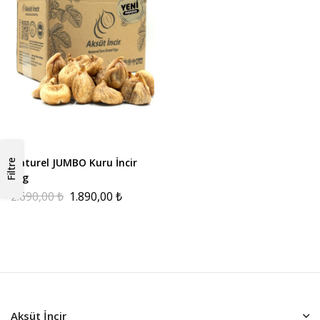
Naturel JUMBO Kuru İncir
Filtre
3kg
2.690,00
₺
1.890,00
₺
Aksüt İncir