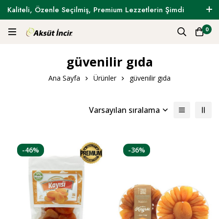
Kaliteli, Özenle Seçilmiş, Premium Lezzetlerin Şimdi
Tam Zamanı !
0
güvenilir gıda
Ana Sayfa
Ürünler
güvenilir gıda
Varsayılan sıralama
-46%
-36%