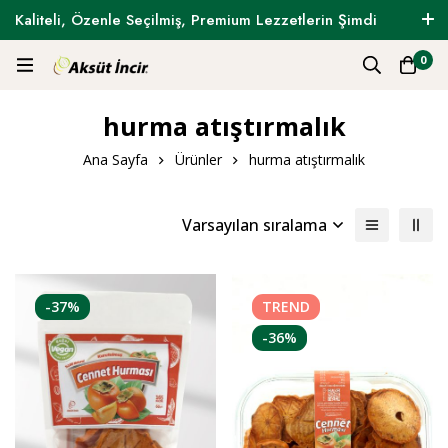
Kaliteli, Özenle Seçilmiş, Premium Lezzetlerin Şimdi
Tam Zamanı !
0
hurma atıştırmalık
Ana Sayfa
Ürünler
hurma atıştırmalık
Varsayılan sıralama
-37%
TREND
-36%