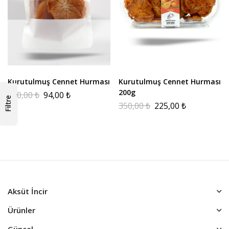
Kurutulmuş Cennet Hurması
Kurutulmuş Cennet Hurması
200g
150,00
₺
94,00
₺
Filtre
350,00
₺
225,00
₺
Aksüt İncir
Ürünler
Güncel