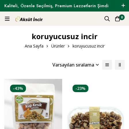
Kaliteli, Özenle Seçilmiş, Premium Lezzetlerin Şimdi
Tam Zamanı !
0
koruyucusuz incir
Ana Sayfa
Ürünler
koruyucusuz incir
Varsayılan sıralama
-43%
-23%