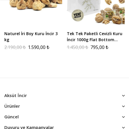
Naturel İri Boy Kuru İncir 3
Tek Tek Paketli Cevizli Kuru
kg
İncir 1000g Flat Bottom
Paket
2.190,00
₺
1.590,00
₺
1.450,00
₺
795,00
₺
Aksüt İncir
Ürünler
Güncel
Duyuru ve Kampanyalar