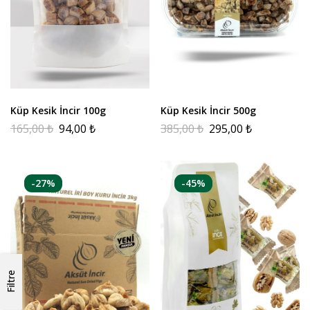
Küp Kesik İncir 100g
Küp Kesik İncir 500g
165,00
₺
94,00
₺
385,00
₺
295,00
₺
-27%
-45%
Filtre