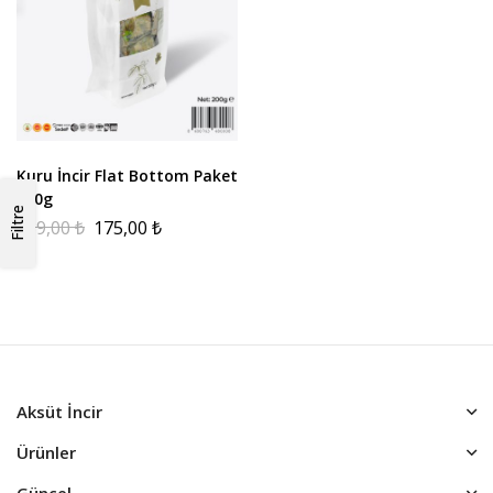
Kuru İncir Flat Bottom Paket
200g
Filtre
439,00
₺
175,00
₺
Aksüt İncir
Ürünler
Güncel