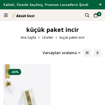
Kaliteli, Özenle Seçilmiş, Premium Lezzetlerin Şimdi
Tam Zamanı !
0
küçük paket incir
Ana Sayfa
Ürünler
küçük paket incir
Varsayılan sıralama
-60%