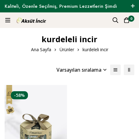
Kaliteli, Özenle Seçilmiş, Premium Lezzetlerin Şimdi
Tam Zamanı !
0
kurdeleli incir
Ana Sayfa
Ürünler
kurdeleli incir
Varsayılan sıralama
-58%