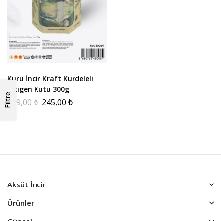
Kuru İncir Kraft Kurdeleli
Altıgen Kutu 300g
Filtre
579,00
₺
245,00
₺
Aksüt İncir
Ürünler
Güncel