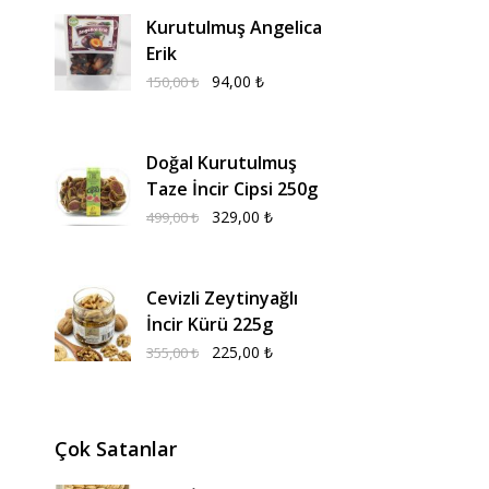
Kurutulmuş Angelica
Erik
94,00
₺
150,00
₺
Doğal Kurutulmuş
Taze İncir Cipsi 250g
329,00
₺
499,00
₺
Cevizli Zeytinyağlı
İncir Kürü 225g
225,00
₺
355,00
₺
Çok Satanlar