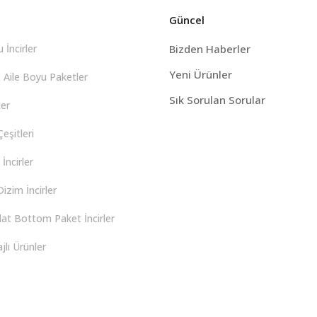
Güncel
 İncirler
Bizden Haberler
Yeni Ürünler
 Aile Boyu Paketler
Sık Sorulan Sorular
er
eşitleri
İncirler
izim İncirler
lat Bottom Paket İncirler
lı Ürünler