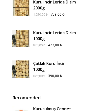
Kuru İncir Lerida Dizim
2000g
759,00
₺
1.050,00
₺
Kuru İncir Lerida Dizim
1000g
427,00
₺
820,00
₺
Çatlak Kuru İncir
1000g
390,00
₺
625,00
₺
Recomended
Kurutulmuş Cennet