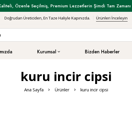
Kaliteli, Özenle Seçilmiş, Premium Lezzetlerin Şimdi Tam Zamanı 
Doğrudan Üreticiden, En Taze Haliyle Kapınızda.
Ürünleri İnceleyin
mızda
Kurumsal
Bizden Haberler
kuru incir cipsi
Ana Sayfa
Ürünler
kuru incir cipsi