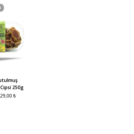
I
utulmuş
 Cipsi 250g
29,00
₺