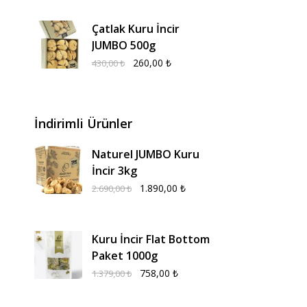
Çatlak Kuru İncir
JUMBO 500g
260,00
₺
430,00
₺
İndirimli Ürünler
Naturel JUMBO Kuru
İncir 3kg
1.890,00
₺
2.690,00
₺
Kuru İncir Flat Bottom
Paket 1000g
758,00
₺
1.379,00
₺