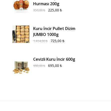
Hurması 200g
225,00
₺
350,00
₺
Kuru İncir Pullet Dizim
JUMBO 1000g
725,00
₺
1.414,00
₺
Cevizli Kuru İncir 600g
695,00
₺
990,00
₺