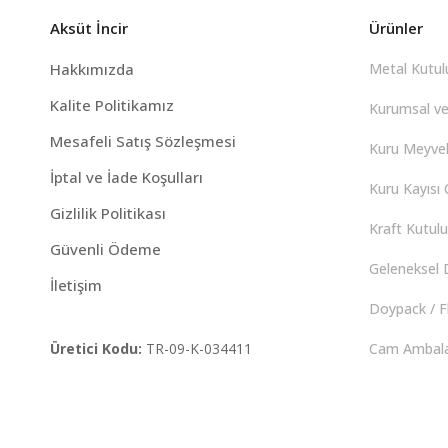
Aksüt İncir
Ürünler
Hakkımızda
Metal Kutulu
Kalite Politikamız
Kurumsal ve
Mesafeli Satış Sözleşmesi
Kuru Meyvel
İptal ve İade Koşulları
Kuru Kayısı Ç
Gizlilik Politikası
Kraft Kutulu 
Güvenli Ödeme
Geleneksel D
İletişim
Doypack / F
Üretici Kodu:
TR-09-K-034411
Cam Ambalaj