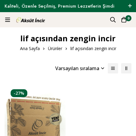
Kaliteli, Özenle Seçilmiş, Premium Lezzetlerin Şimdi
Tam Zamanı !
0
lif açısından zengin incir
Ana Sayfa
Ürünler
lif açısından zengin incir
Varsayılan sıralama
-27%