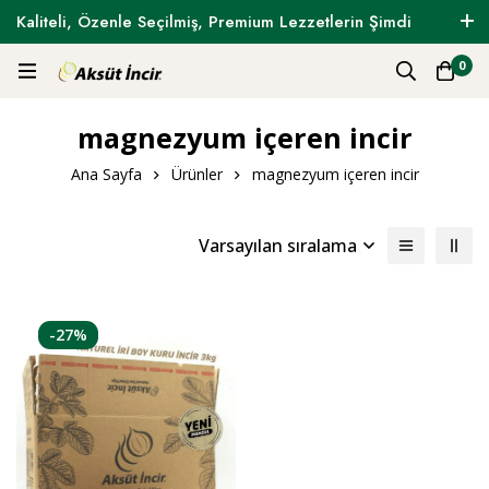
Kaliteli, Özenle Seçilmiş, Premium Lezzetlerin Şimdi
Tam Zamanı !
0
magnezyum içeren incir
Ana Sayfa
Ürünler
magnezyum içeren incir
Varsayılan sıralama
-27%