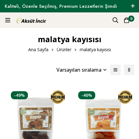
Kaliteli, Özenle Seçilmiş, Premium Lezzetlerin Şimdi
Tam Zamanı !
0
malatya kayısısı
Ana Sayfa
Ürünler
malatya kayısısı
Varsayılan sıralama
-49%
-46%