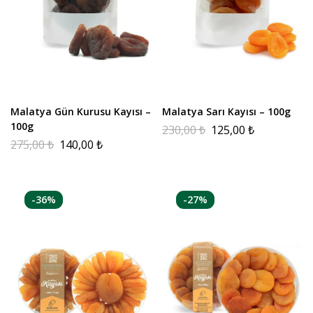
Malatya Gün Kurusu Kayısı –
Malatya Sarı Kayısı – 100g
100g
230,00
₺
125,00
₺
275,00
₺
140,00
₺
-36%
-27%