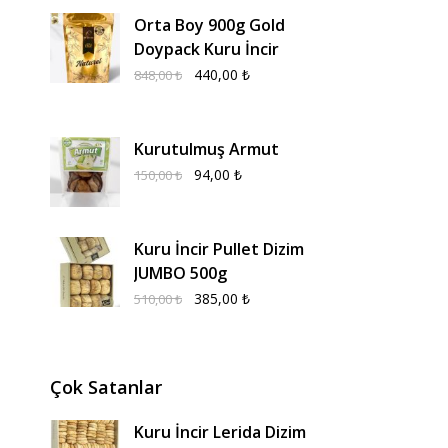
Orta Boy 900g Gold
Doypack Kuru İncir
440,00
₺
848,00
₺
Kurutulmuş Armut
94,00
₺
150,00
₺
Kuru İncir Pullet Dizim
JUMBO 500g
385,00
₺
510,00
₺
Çok Satanlar
Kuru İncir Lerida Dizim