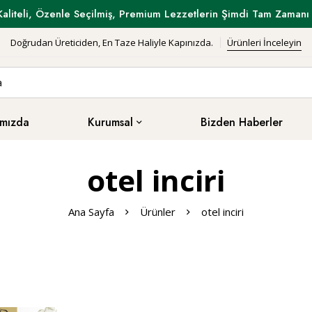
Kaliteli, Özenle Seçilmiş, Premium Lezzetlerin Şimdi Tam Zamanı 
Doğrudan Üreticiden, En Taze Haliyle Kapınızda.
Ürünleri İnceleyin
mızda
Kurumsal
Bizden Haberler
otel inciri
Ana Sayfa
Ürünler
otel inciri