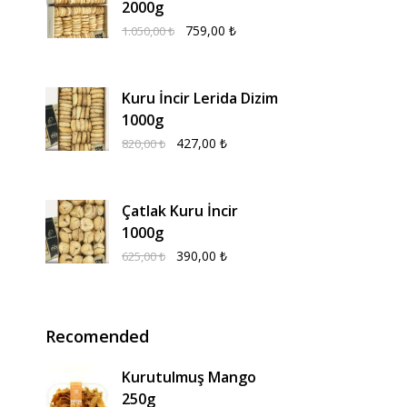
2000g
759,00
₺
1.050,00
₺
Kuru İncir Lerida Dizim
1000g
427,00
₺
820,00
₺
Çatlak Kuru İncir
1000g
390,00
₺
625,00
₺
Recomended
Kurutulmuş Mango
250g