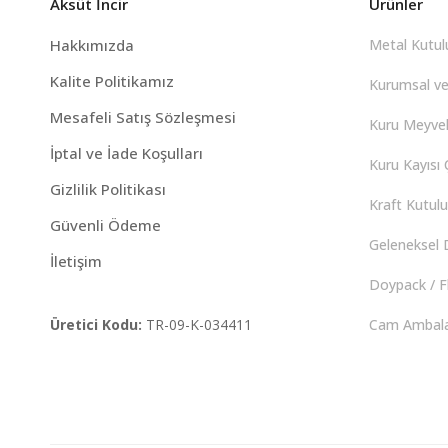
Aksüt İncir
Ürünler
Hakkımızda
Metal Kutulu
Kalite Politikamız
Kurumsal ve
Mesafeli Satış Sözleşmesi
Kuru Meyvel
İptal ve İade Koşulları
Kuru Kayısı Ç
Gizlilik Politikası
Kraft Kutulu 
Güvenli Ödeme
Geleneksel D
İletişim
Doypack / F
Üretici Kodu:
TR-09-K-034411
Cam Ambalaj