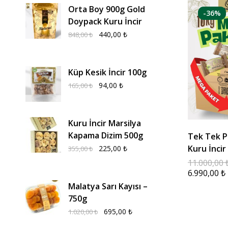
Orta Boy 900g Gold
-36%
Doypack Kuru İncir
440,00
₺
848,00
₺
Küp Kesik İncir 100g
94,00
₺
165,00
₺
Kuru İncir Marsilya
Kapama Dizim 500g
Tek Tek P
Kuru İncir
225,00
₺
355,00
₺
11.000,00
6.990,00
₺
Malatya Sarı Kayısı –
750g
695,00
₺
1.020,00
₺