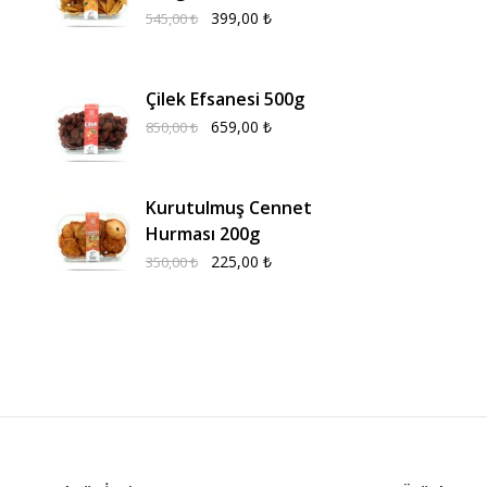
399,00
₺
545,00
₺
Çilek Efsanesi 500g
659,00
₺
850,00
₺
Kurutulmuş Cennet
Hurması 200g
225,00
₺
350,00
₺