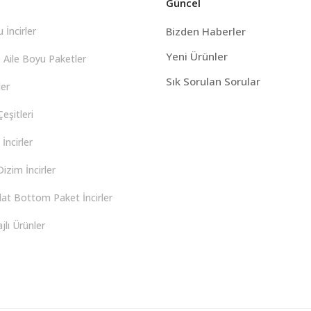
Güncel
 İncirler
Bizden Haberler
Yeni Ürünler
 Aile Boyu Paketler
Sık Sorulan Sorular
er
eşitleri
İncirler
izim İncirler
lat Bottom Paket İncirler
lı Ürünler