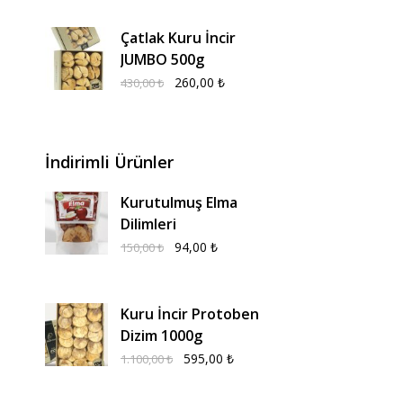
Çatlak Kuru İncir
JUMBO 500g
260,00
₺
430,00
₺
İndirimli Ürünler
Kurutulmuş Elma
Dilimleri
94,00
₺
150,00
₺
Kuru İncir Protoben
Dizim 1000g
595,00
₺
1.100,00
₺