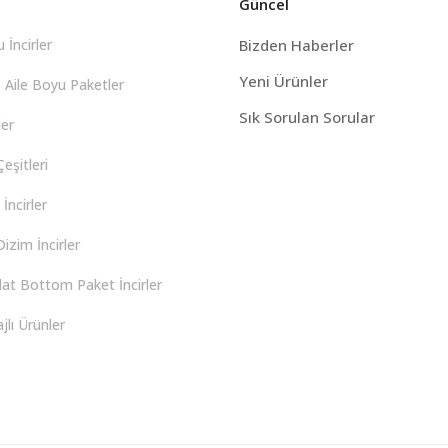
Güncel
 İncirler
Bizden Haberler
Yeni Ürünler
 Aile Boyu Paketler
Sık Sorulan Sorular
er
eşitleri
İncirler
izim İncirler
lat Bottom Paket İncirler
lı Ürünler