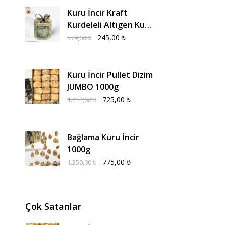
Kuru İncir Kraft
Kurdeleli Altıgen Kutu
300g
245,00
₺
579,00
₺
Kuru İncir Pullet Dizim
JUMBO 1000g
725,00
₺
1.414,00
₺
Bağlama Kuru İncir
1000g
775,00
₺
1.250,00
₺
Çok Satanlar