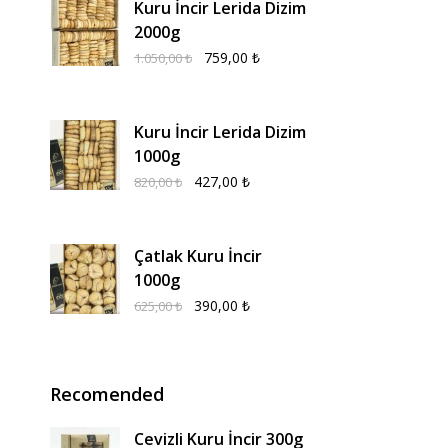
Kuru İncir Lerida Dizim
2000g
759,00
₺
1.050,00
₺
Kuru İncir Lerida Dizim
1000g
427,00
₺
820,00
₺
Çatlak Kuru İncir
1000g
390,00
₺
625,00
₺
Recomended
Cevizli Kuru İncir 300g