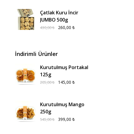
Çatlak Kuru İncir
JUMBO 500g
260,00
₺
430,00
₺
İndirimli Ürünler
Kurutulmuş Portakal
125g
145,00
₺
205,00
₺
Kurutulmuş Mango
250g
399,00
₺
545,00
₺