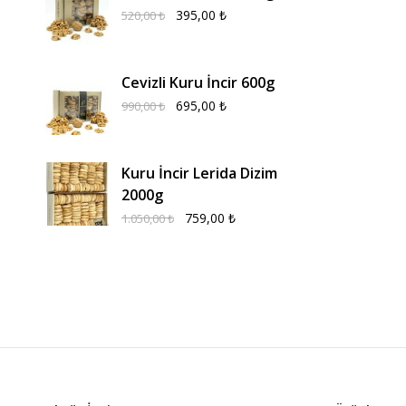
395,00
₺
520,00
₺
Cevizli Kuru İncir 600g
695,00
₺
990,00
₺
Kuru İncir Lerida Dizim
2000g
759,00
₺
1.050,00
₺