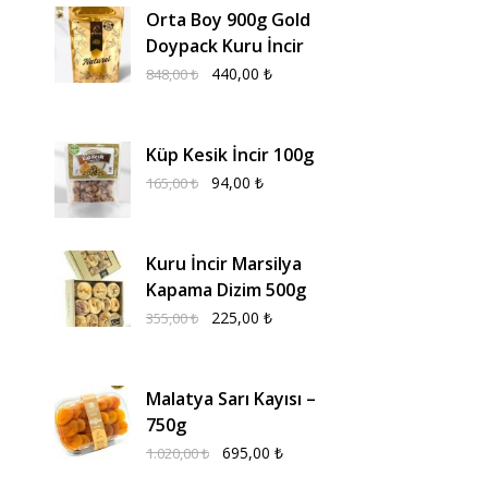
Orta Boy 900g Gold
Doypack Kuru İncir
440,00
₺
848,00
₺
Küp Kesik İncir 100g
94,00
₺
165,00
₺
Kuru İncir Marsilya
Kapama Dizim 500g
225,00
₺
355,00
₺
Malatya Sarı Kayısı –
750g
695,00
₺
1.020,00
₺