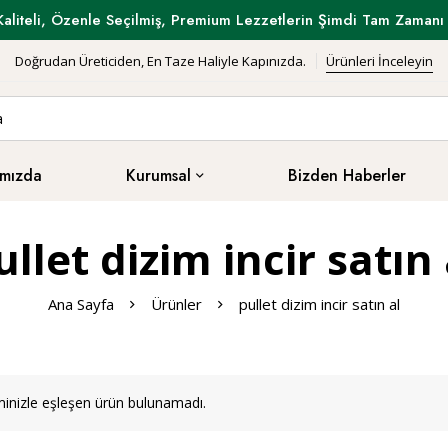
Kaliteli, Özenle Seçilmiş, Premium Lezzetlerin Şimdi Tam Zamanı 
Doğrudan Üreticiden, En Taze Haliyle Kapınızda.
Ürünleri İnceleyin
mızda
Kurumsal
Bizden Haberler
ullet dizim incir satın 
Ana Sayfa
Ürünler
pullet dizim incir satın al
inizle eşleşen ürün bulunamadı.