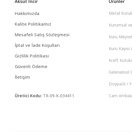
Aksüt İncir
Ürünler
Hakkımızda
Metal Kutulu
Kalite Politikamız
Kurumsal ve
Mesafeli Satış Sözleşmesi
Kuru Meyvel
İptal ve İade Koşulları
Kuru Kayısı Ç
Gizlilik Politikası
Kraft Kutulu 
Güvenli Ödeme
Geleneksel D
İletişim
Doypack / F
Üretici Kodu:
TR-09-K-034411
Cam Ambalaj