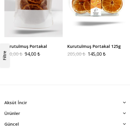
Kurutulmuş Portakal
Kurutulmuş Portakal 125g
150,00
₺
94,00
₺
205,00
₺
145,00
₺
Filtre
Aksüt İncir
Ürünler
Güncel