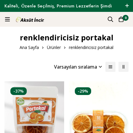
Kaliteli, Özenle Seçilmiş, Premium Lezzetlerin Şimdi
Tam Zamanı !
0
renklendiricisiz portakal
Ana Sayfa
Ürünler
renklendiricisiz portakal
Varsayılan sıralama
-37%
-29%