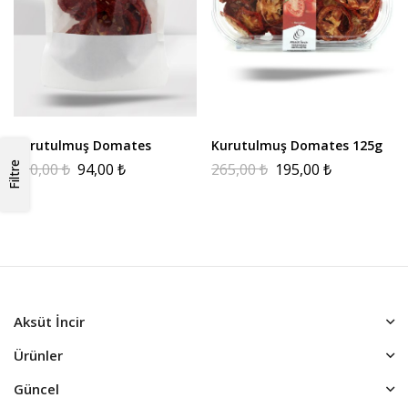
Kurutulmuş Domates
Kurutulmuş Domates 125g
150,00
₺
94,00
₺
265,00
₺
195,00
₺
Filtre
Aksüt İncir
Ürünler
Güncel