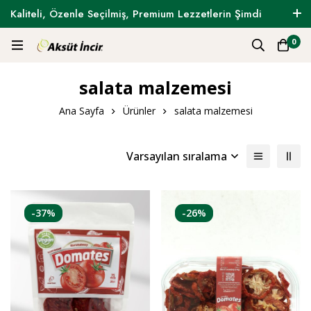
Kaliteli, Özenle Seçilmiş, Premium Lezzetlerin Şimdi
Tam Zamanı !
0
salata malzemesi
Ana Sayfa
Ürünler
salata malzemesi
Varsayılan sıralama
-37%
-26%