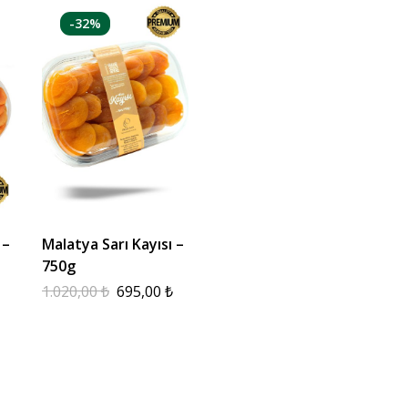
-32%
 –
Malatya Sarı Kayısı –
750g
1.020,00
₺
695,00
₺