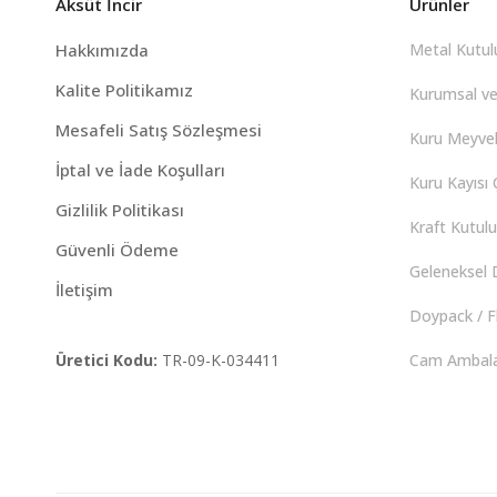
Aksüt İncir
Ürünler
Hakkımızda
Metal Kutulu
Kalite Politikamız
Kurumsal ve
Mesafeli Satış Sözleşmesi
Kuru Meyvel
İptal ve İade Koşulları
Kuru Kayısı Ç
Gizlilik Politikası
Kraft Kutulu 
Güvenli Ödeme
Geleneksel D
İletişim
Doypack / F
Üretici Kodu:
TR-09-K-034411
Cam Ambalaj