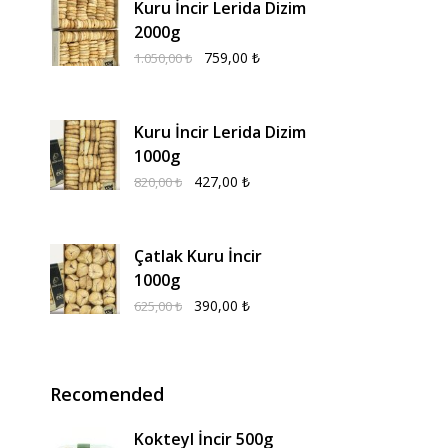
Kuru İncir Lerida Dizim
2000g
759,00
₺
1.050,00
₺
Kuru İncir Lerida Dizim
1000g
427,00
₺
820,00
₺
Çatlak Kuru İncir
1000g
390,00
₺
625,00
₺
Recomended
Kokteyl İncir 500g