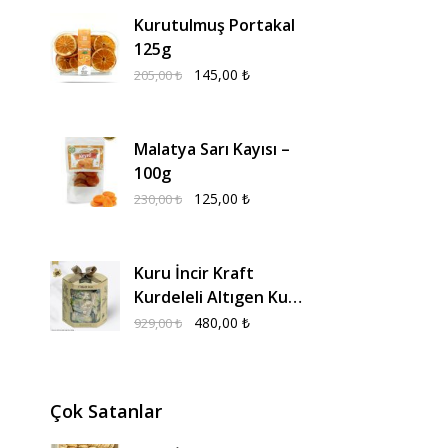
Kurutulmuş Portakal
125g
145,00
₺
205,00
₺
Malatya Sarı Kayısı –
100g
125,00
₺
230,00
₺
Kuru İncir Kraft
Kurdeleli Altıgen Kutu
600g
480,00
₺
929,00
₺
Çok Satanlar