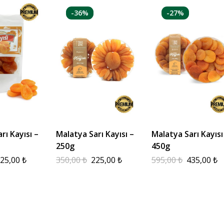
-36%
-27%
rı Kayısı –
Malatya Sarı Kayısı –
Malatya Sarı Kayısı
250g
450g
25,00
₺
350,00
₺
225,00
₺
595,00
₺
435,00
₺