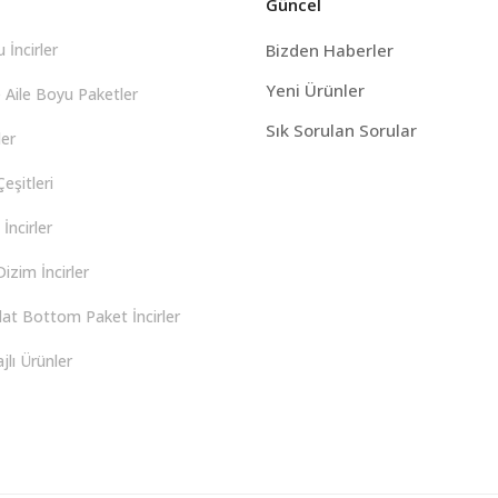
Güncel
 İncirler
Bizden Haberler
Yeni Ürünler
 Aile Boyu Paketler
Sık Sorulan Sorular
er
eşitleri
İncirler
izim İncirler
lat Bottom Paket İncirler
lı Ürünler