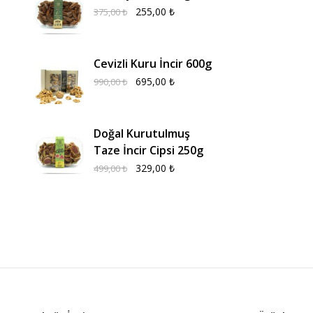
255,00
₺
375,00
₺
Cevizli Kuru İncir 600g
695,00
₺
990,00
₺
Doğal Kurutulmuş
Taze İncir Cipsi 250g
329,00
₺
499,00
₺