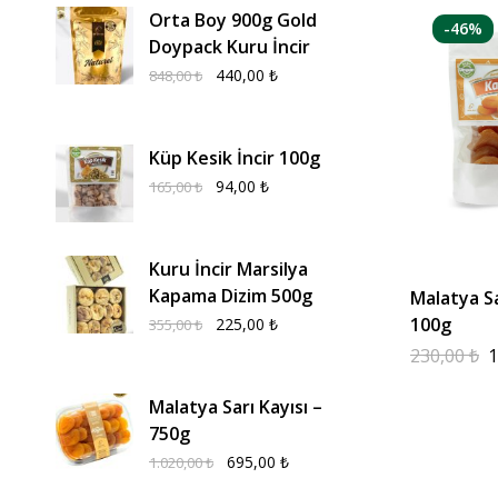
Orta Boy 900g Gold
-46%
Doypack Kuru İncir
440,00
₺
848,00
₺
Küp Kesik İncir 100g
94,00
₺
165,00
₺
Kuru İncir Marsilya
Kapama Dizim 500g
Malatya Sa
100g
225,00
₺
355,00
₺
230,00
₺
1
Malatya Sarı Kayısı –
750g
695,00
₺
1.020,00
₺