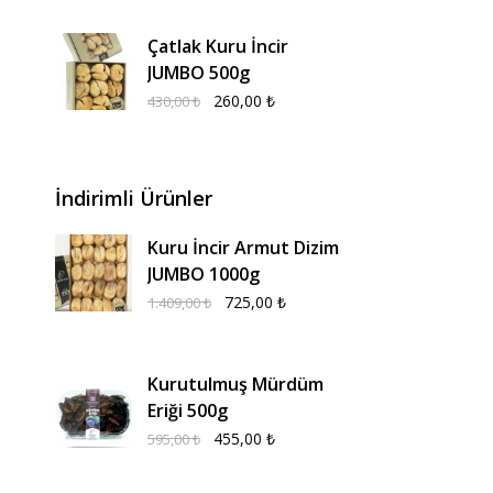
Çatlak Kuru İncir
JUMBO 500g
260,00
₺
430,00
₺
İndirimli Ürünler
Kuru İncir Armut Dizim
JUMBO 1000g
725,00
₺
1.409,00
₺
Kurutulmuş Mürdüm
Eriği 500g
455,00
₺
595,00
₺