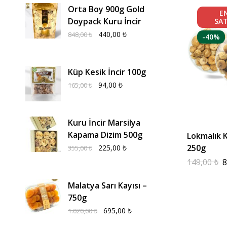
Orta Boy 900g Gold
E
Doypack Kuru İncir
SA
440,00
₺
848,00
₺
-40%
Küp Kesik İncir 100g
94,00
₺
165,00
₺
Kuru İncir Marsilya
Kapama Dizim 500g
Lokmalık K
250g
225,00
₺
355,00
₺
149,00
₺
8
Malatya Sarı Kayısı –
750g
695,00
₺
1.020,00
₺