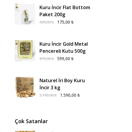
Kuru İncir Flat Bottom
Paket 200g
175,00
₺
439,00
₺
Kuru İncir Gold Metal
Pencereli Kutu 500g
599,00
₺
979,00
₺
Naturel İri Boy Kuru
İncir 3 kg
1.590,00
₺
2.190,00
₺
Çok Satanlar