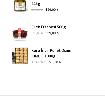
225g
199,00
₺
399,00
₺
Çilek Efsanesi 500g
659,00
₺
850,00
₺
Kuru İncir Pullet Dizim
JUMBO 1000g
725,00
₺
1.414,00
₺