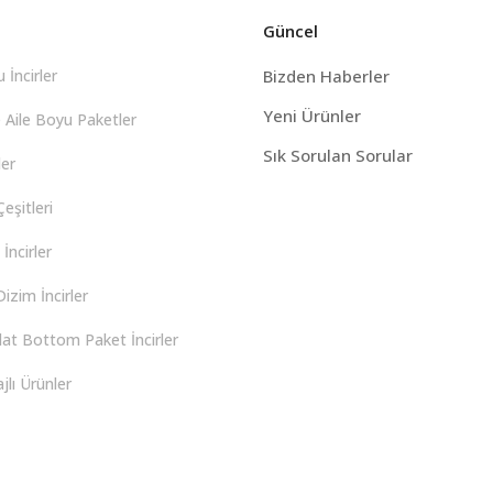
Güncel
 İncirler
Bizden Haberler
Yeni Ürünler
 Aile Boyu Paketler
Sık Sorulan Sorular
er
eşitleri
İncirler
izim İncirler
lat Bottom Paket İncirler
lı Ürünler