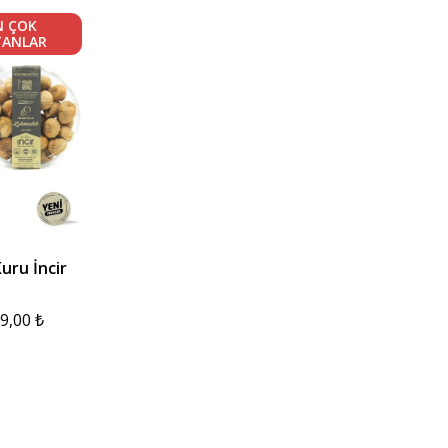
N ÇOK
TANLAR
uru İncir
9,00
₺