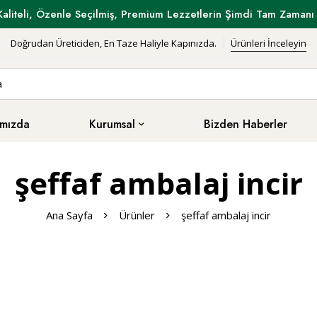
Kaliteli, Özenle Seçilmiş, Premium Lezzetlerin Şimdi Tam Zamanı 
Doğrudan Üreticiden, En Taze Haliyle Kapınızda.
Ürünleri İnceleyin
mızda
Kurumsal
Bizden Haberler
şeffaf ambalaj incir
Ana Sayfa
Ürünler
şeffaf ambalaj incir