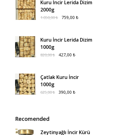
Kuru İncir Lerida Dizim
2000g
759,00
₺
1.050,00
₺
Kuru İncir Lerida Dizim
1000g
427,00
₺
820,00
₺
Çatlak Kuru İncir
1000g
390,00
₺
625,00
₺
Recomended
Zeytinyağlı İncir Kürü