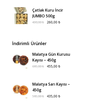
Çatlak Kuru İncir
JUMBO 500g
260,00
₺
430,00
₺
İndirimli Ürünler
Malatya Gün Kurusu
Kayısı – 450g
455,00
₺
695,00
₺
Malatya Sarı Kayısı –
450g
435,00
₺
595,00
₺