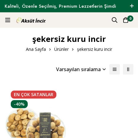
Kaliteli, Özenle Seçilmiş, Premium Lezzetlerin Şimdi
Tam Zamanı !
0
şekersiz kuru incir
Ana Sayfa
Ürünler
şekersiz kuru incir
Varsayılan sıralama
EN ÇOK
SATANLAR
-40%