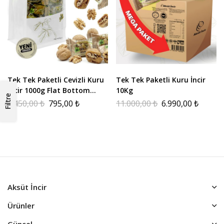
Tek Tek Paketli Cevizli Kuru
Tek Tek Paketli Kuru İncir
İncir 1000g Flat Bottom
10Kg
Filtre
Paket
1.450,00
₺
795,00
₺
11.000,00
₺
6.990,00
₺
Aksüt İncir
Ürünler
Güncel