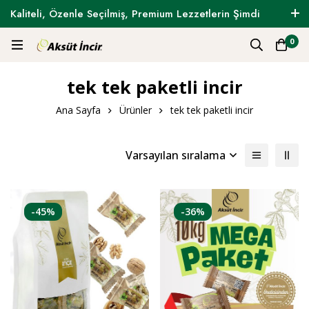
Kaliteli, Özenle Seçilmiş, Premium Lezzetlerin Şimdi
Tam Zamanı !
0
tek tek paketli incir
Ana Sayfa
Ürünler
tek tek paketli incir
Varsayılan sıralama
-45%
-36%