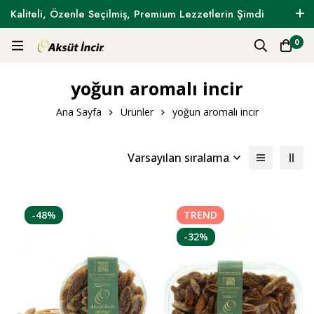
Kaliteli, Özenle Seçilmiş, Premium Lezzetlerin Şimdi
Tam Zamanı !
0
yoğun aromalı incir
Ana Sayfa
Ürünler
yoğun aromalı incir
Varsayılan sıralama
-48%
TREND
-32%