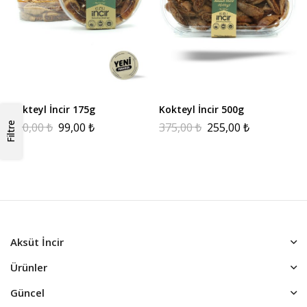
Kokteyl İncir 175g
Kokteyl İncir 500g
190,00
₺
99,00
₺
375,00
₺
255,00
₺
Filtre
Aksüt İncir
Ürünler
Güncel