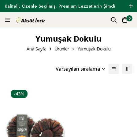
Kaliteli, Özenle Seçilmiş, Premium Lezzetlerin Şimdi
Tam Zamanı !
0
Yumuşak Dokulu
Ana Sayfa
Ürünler
Yumuşak Dokulu
Varsayılan sıralama
-43%