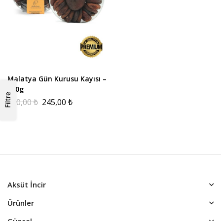
Malatya Gün Kurusu Kayısı –
250g
Filtre
430,00
₺
245,00
₺
Aksüt İncir
Ürünler
Güncel