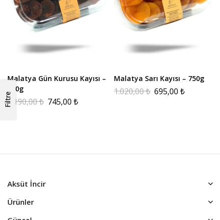
Malatya Gün Kurusu Kayısı –
Malatya Sarı Kayısı – 750g
750g
1.020,00
₺
695,00
₺
Filtre
1.190,00
₺
745,00
₺
Aksüt İncir
Ürünler
Güncel