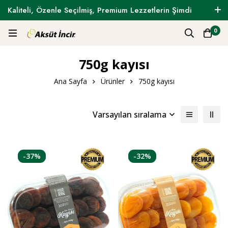
Kaliteli, Özenle Seçilmiş, Premium Lezzetlerin Şimdi
Tam Zamanı !
0
750g kayısı
Ana Sayfa
Ürünler
750g kayısı
Varsayılan sıralama
-37%
-32%