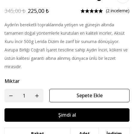
345,00
₺
225,00
₺
(2 inceleme)
Aydın’ın bereketli topraklarında yetişen ve güneşin altında
tamamen doğal yöntemlerle kurutulan en kaliteli incirler, Aksüt
Kuru İncir 500g Lerida Dizim ile zarif bir sunuma dönüşüyor.
Avrupa Birliği Coğrafi İşaret tesciline sahip Aydın İnciri, kökeni ve
üstün kalitesi garanti altına alınmış dünyaca ünlü bir lezzet
mirasıdır.
Miktar
Sepete Ekle
Şimdi al
Paket
Adet
İndirim