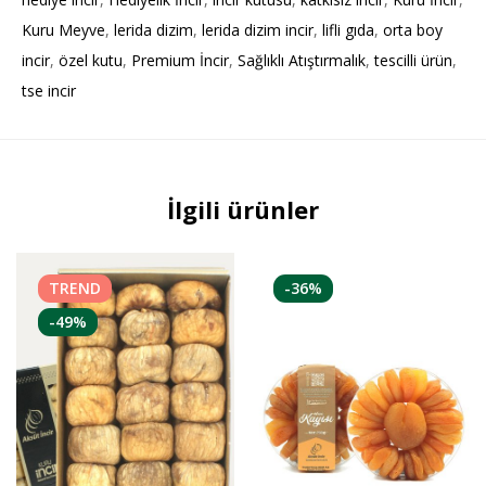
Kuru Meyve
,
lerida dizim
,
lerida dizim incir
,
lifli gıda
,
orta boy
incir
,
özel kutu
,
Premium İncir
,
Sağlıklı Atıştırmalık
,
tescilli ürün
,
tse incir
İlgili ürünler
TREND
-36%
-49%