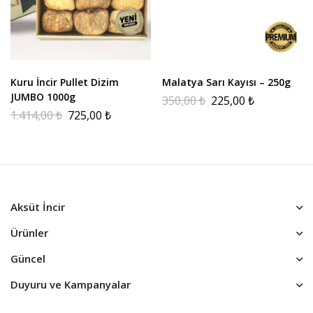
Kuru İncir Pullet Dizim
Malatya Sarı Kayısı – 250g
JUMBO 1000g
350,00
₺
225,00
₺
1.414,00
₺
725,00
₺
Aksüt İncir
Ürünler
Güncel
Duyuru ve Kampanyalar