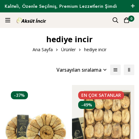
Kaliteli, Özenle Seçilmiş, Premium Lezzetlerin Şimdi
Tam Zamanı !
0
hediye incir
Ana Sayfa
Ürünler
hediye incir
Varsayılan sıralama
-37%
EN ÇOK
SATANLAR
-49%