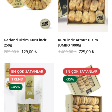
Garland Dizim Kuru İncir
Kuru İncir Armut Dizim
250g
JUMBO 1000g
205,00
₺
129,00
₺
1.409,00
₺
725,00
₺
EN ÇOK
SATANLAR
EN ÇOK
SATANLAR
TREND
-35%
-45%