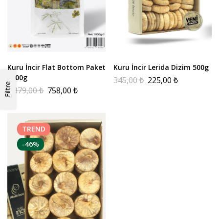
Kuru İncir Flat Bottom Paket
Kuru İncir Lerida Dizim 500g
1000g
345,00
₺
225,00
₺
Filtre
1.379,00
₺
758,00
₺
TREND
-46%