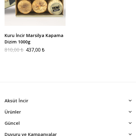
Kuru İncir Marsilya Kapama
Dizim 1000g
810,00
₺
437,00
₺
Aksüt İncir
Ürünler
Güncel
Duyuru ve Kampanyalar