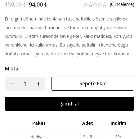
150,00
₺
94,00
₺
(0 inceleme)
En olgun döneminde toplanan taze şeftaliler, özenle seçilerek
ince dilimler hâlinde hazırlanır ve tamamen doğal yöntemlerle
kurutulur. Üretim sürecinde ilave şeker, katkı maddesi, koruyucu
ve renklendirici kullanılmaz. Bu sayede şeftalinin kendine özgü
doğal aroması, yumuşak dokusu ve yoğun meyve tadı korunur.
Miktar
Sepete Ekle
Şimdi al
Paket
Adet
İndirim
Hediyelik
3 - 5
3%