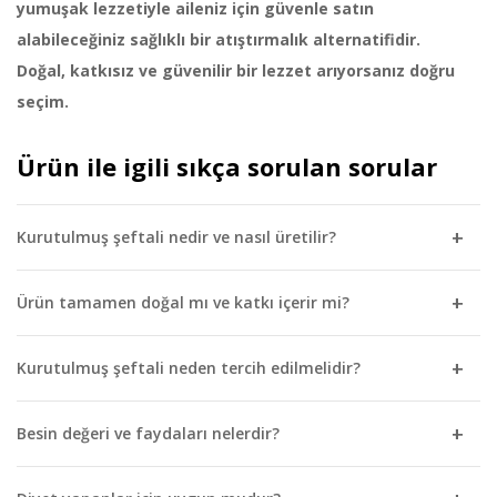
yumuşak lezzetiyle aileniz için güvenle satın
alabileceğiniz sağlıklı bir atıştırmalık alternatifidir.
Doğal, katkısız ve güvenilir bir lezzet arıyorsanız doğru
seçim.
Ürün ile igili sıkça sorulan sorular
Kurutulmuş şeftali nedir ve nasıl üretilir?
Kurutulmuş şeftali, en olgun döneminde hasat edilen taze
Ürün tamamen doğal mı ve katkı içerir mi?
şeftalilerin ince dilimler hâlinde hazırlanarak doğal
yöntemlerle kurutulmasıyla elde edilen sağlıklı bir
Evet, Kurutulmuş Şeftali %100 doğaldır ve hiçbir katkı
Kurutulmuş şeftali neden tercih edilmelidir?
atıştırmalıktır. Üretim sürecinde meyveler özenle seçilir,
maddesi içermez. Üretim sürecinde koruyucu, renklendirici,
yıkanır ve kontrollü kurutma işlemlerinden geçirilir. Bu
yapay aroma veya ilave şeker kullanılmaz. Sadece şeftalinin
Kurutulmuş şeftali, yumuşak dokusu ve yoğun meyve
Besin değeri ve faydaları nelerdir?
süreçte ilave şeker, katkı maddesi, koruyucu veya
kendi doğal yapısı korunarak kurutulur. Bu sayede doğallığını
aroması ile hem lezzetli hem de sağlıklı bir atıştırmalık sunar.
renklendirici kullanılmaz. Böylece şeftalinin doğal aroması,
kaybetmeyen, güvenle tüketilebilecek sağlıklı bir atıştırmalık
Rafine şeker içermemesi ve doğal meyve şekeri ile tatlı
Kurutulmuş şeftali lif açısından zengindir ve sindirim