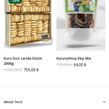
-28%
Kuru İncir Lerida Dizim
Kurutulmuş Ekşi Mix
2000g
179,00
₺
94,00
₺
1.050,00
₺
759,00
₺
Aksüt İncir