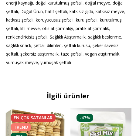
Yumuşak dokusu, yoğun aroması ve rafine şekersiz
enerji kaynağı
,
doğal kurutulmuş şeftali
,
doğal meyve
,
doğal
yapısıyla hem lezzetli hem de sağlıklı bir atıştırmalık sunar.
şeftali
,
Doğal Ürün
,
hafif şeftali
,
katkısız gıda
,
katkısız meyve
,
Günlük yaşamda pratik kullanım imkânı sağlar ve aileler için
katkısız şeftali
,
koruyucusuz şeftali
,
kuru şeftali
,
kurutulmuş
güvenle tercih edilebilecek bir alternatiftir. Şimdi sipariş
şeftali
,
lifli meyve
,
ofis atıştırmalığı
,
pratik atıştırmalık
,
vererek doğal şeftali lezzetini en saf haliyle
renklendiricisiz şeftali
,
Sağlıklı Atıştırmalık
,
sağlıklı beslenme
,
deneyimleyebilirsiniz.
sağlıklı snack
,
şeftali dilimleri
,
şeftali kurusu
,
şeker ilavesiz
şeftali
,
şekersiz atıştırmalık
,
taze şeftali
,
vegan atıştırmalık
,
yumuşak meyve
,
yumuşak şeftali
İlgili ürünler
EN ÇOK
SATANLAR
-47%
TREND