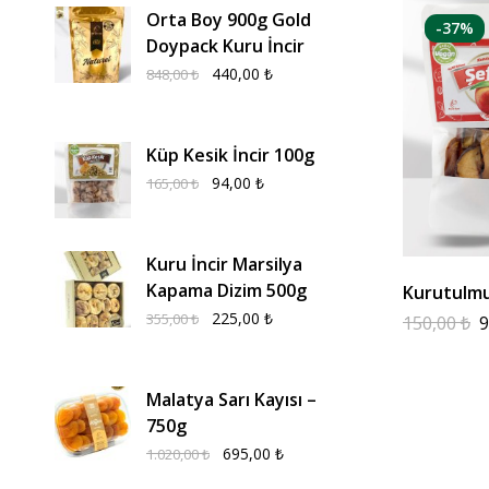
Orta Boy 900g Gold
-37%
Doypack Kuru İncir
440,00
₺
848,00
₺
Küp Kesik İncir 100g
94,00
₺
165,00
₺
Kuru İncir Marsilya
Kapama Dizim 500g
Kurutulmu
225,00
₺
355,00
₺
150,00
₺
9
Malatya Sarı Kayısı –
750g
695,00
₺
1.020,00
₺