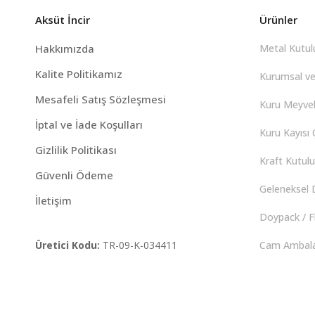
Aksüt İncir
Ürünler
Hakkımızda
Metal Kutulu
Kalite Politikamız
Kurumsal ve
Mesafeli Satış Sözleşmesi
Kuru Meyvel
İptal ve İade Koşulları
Kuru Kayısı Ç
Gizlilik Politikası
Kraft Kutulu 
Güvenli Ödeme
Geleneksel D
İletişim
Doypack / F
Üretici Kodu:
TR-09-K-034411
Cam Ambalaj