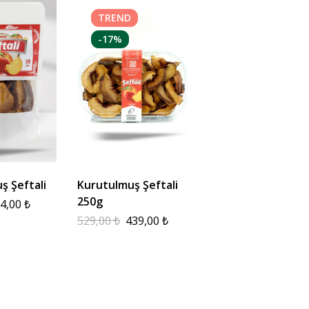
TREND
-17%
ş Şeftali
Kurutulmuş Şeftali
250g
4,00
₺
529,00
₺
439,00
₺