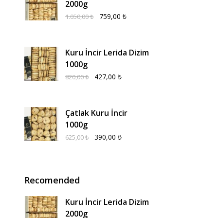
2000g
759,00
₺
1.050,00
₺
Kuru İncir Lerida Dizim
1000g
427,00
₺
820,00
₺
Çatlak Kuru İncir
1000g
390,00
₺
625,00
₺
Recomended
Kuru İncir Lerida Dizim
2000g