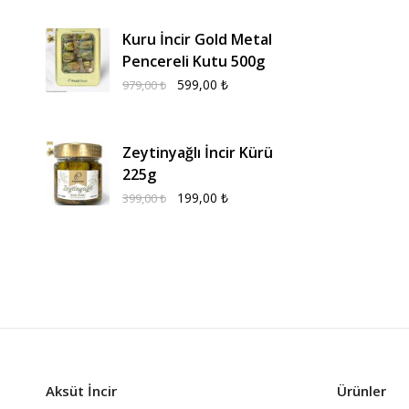
Kuru İncir Gold Metal
Pencereli Kutu 500g
599,00
₺
979,00
₺
Zeytinyağlı İncir Kürü
225g
199,00
₺
399,00
₺
Aksüt İncir
Ürünler