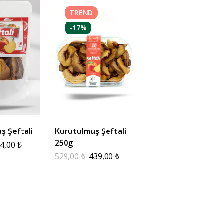
TREND
-17%
ş Şeftali
Kurutulmuş Şeftali
250g
4,00
₺
529,00
₺
439,00
₺