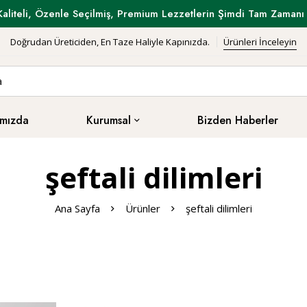
Kaliteli, Özenle Seçilmiş, Premium Lezzetlerin Şimdi Tam Zamanı 
Doğrudan Üreticiden, En Taze Haliyle Kapınızda.
Ürünleri İnceleyin
mızda
Kurumsal
Bizden Haberler
şeftali dilimleri
Ana Sayfa
Ürünler
şeftali dilimleri