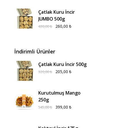
Çatlak Kuru İncir
JUMBO 500g
260,00
₺
430,00
₺
İndirimli Ürünler
Çatlak Kuru İncir 500g
205,00
₺
320,00
₺
Kurutulmuş Mango
250g
399,00
₺
545,00
₺