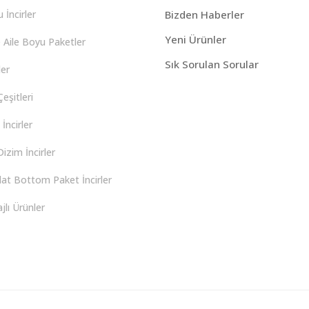
 İncirler
Bizden Haberler
Yeni Ürünler
 Aile Boyu Paketler
Sık Sorulan Sorular
er
eşitleri
İncirler
izim İncirler
lat Bottom Paket İncirler
lı Ürünler