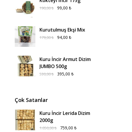
Kokteyl İncir 175g
99,00
₺
190,00
₺
Kurutulmuş Ekşi Mix
94,00
₺
179,00
₺
Kuru İncir Armut Dizim
JUMBO 500g
395,00
₺
530,00
₺
Çok Satanlar
Kuru İncir Lerida Dizim
2000g
759,00
₺
1.050,00
₺