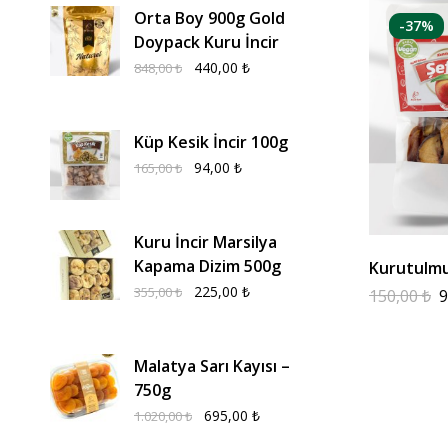
Orta Boy 900g Gold
-37%
Doypack Kuru İncir
440,00
₺
848,00
₺
Küp Kesik İncir 100g
94,00
₺
165,00
₺
Kuru İncir Marsilya
Kapama Dizim 500g
Kurutulmu
225,00
₺
355,00
₺
150,00
₺
9
Malatya Sarı Kayısı –
750g
695,00
₺
1.020,00
₺