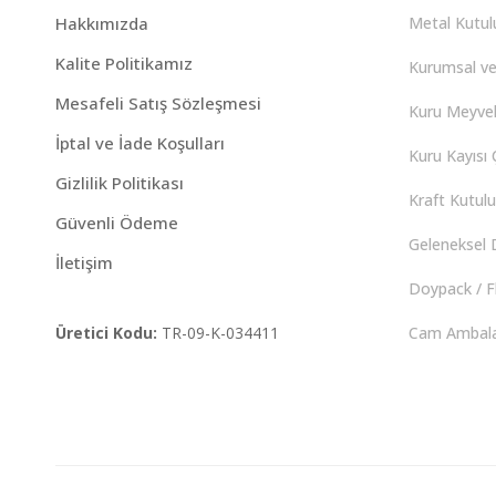
Hakkımızda
Metal Kutulu
Kalite Politikamız
Kurumsal ve
Mesafeli Satış Sözleşmesi
Kuru Meyvel
İptal ve İade Koşulları
Kuru Kayısı Ç
Gizlilik Politikası
Kraft Kutulu 
Güvenli Ödeme
Geleneksel D
İletişim
Doypack / F
Üretici Kodu:
TR-09-K-034411
Cam Ambalaj