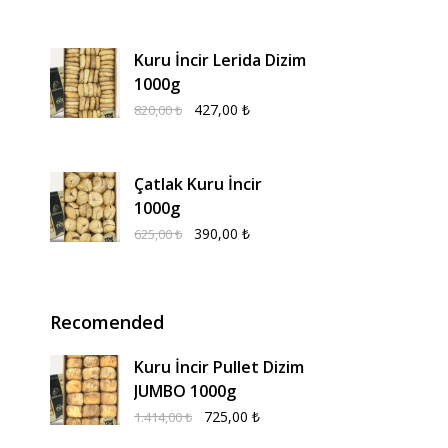
Kuru İncir Lerida Dizim
1000g
427,00
₺
820,00
₺
Çatlak Kuru İncir
1000g
390,00
₺
625,00
₺
Recomended
Kuru İncir Pullet Dizim
JUMBO 1000g
725,00
₺
1.414,00
₺