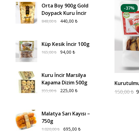
Orta Boy 900g Gold
-37%
Doypack Kuru İncir
440,00
₺
848,00
₺
Küp Kesik İncir 100g
94,00
₺
165,00
₺
Kuru İncir Marsilya
Kapama Dizim 500g
Kurutulmu
225,00
₺
355,00
₺
150,00
₺
9
Malatya Sarı Kayısı –
750g
695,00
₺
1.020,00
₺