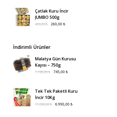
Çatlak Kuru İncir
JUMBO 500g
260,00
₺
430,00
₺
İndirimli Ürünler
Malatya Gün Kurusu
Kayısı – 750g
745,00
₺
1.190,00
₺
Tek Tek Paketli Kuru
İncir 10Kg
6.990,00
₺
11.000,00
₺