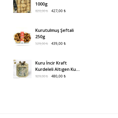
1000g
427,00
₺
820,00
₺
Kurutulmuş Şeftali
250g
439,00
₺
529,00
₺
Kuru İncir Kraft
Kurdeleli Altıgen Kutu
600g
480,00
₺
929,00
₺