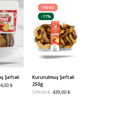
TREND
-17%
ş Şeftali
Kurutulmuş Şeftali
250g
4,00
₺
529,00
₺
439,00
₺