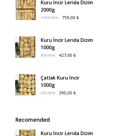
Kuru İncir Lerida Dizim
2000g
759,00
₺
1.050,00
₺
Kuru İncir Lerida Dizim
1000g
427,00
₺
820,00
₺
Çatlak Kuru İncir
1000g
390,00
₺
625,00
₺
Recomended
Kuru İncir Lerida Dizim