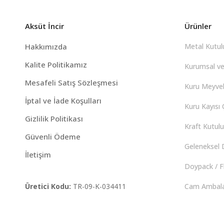
Aksüt İncir
Ürünler
Hakkımızda
Metal Kutulu
Kalite Politikamız
Kurumsal ve
Mesafeli Satış Sözleşmesi
Kuru Meyvel
İptal ve İade Koşulları
Kuru Kayısı Ç
Gizlilik Politikası
Kraft Kutulu 
Güvenli Ödeme
Geleneksel D
İletişim
Doypack / F
Üretici Kodu:
TR-09-K-034411
Cam Ambalaj