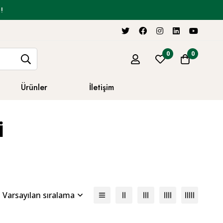
!
0
0
Ürünler
İletişim
i
Varsayılan sıralama