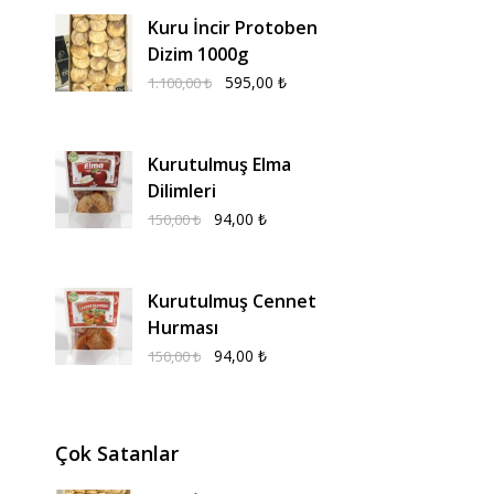
Kuru İncir Protoben
Dizim 1000g
595,00
₺
1.100,00
₺
Kurutulmuş Elma
Dilimleri
94,00
₺
150,00
₺
Kurutulmuş Cennet
Hurması
94,00
₺
150,00
₺
Çok Satanlar