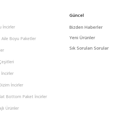
Güncel
 İncirler
Bizden Haberler
Yeni Ürünler
 Aile Boyu Paketler
Sık Sorulan Sorular
er
eşitleri
İncirler
izim İncirler
lat Bottom Paket İncirler
lı Ürünler