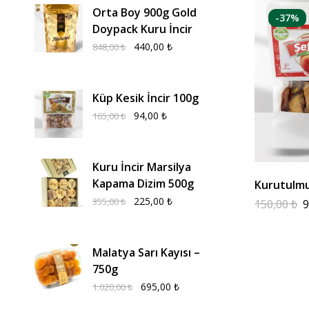
Orta Boy 900g Gold
-37%
Doypack Kuru İncir
440,00
₺
848,00
₺
Küp Kesik İncir 100g
94,00
₺
165,00
₺
Kuru İncir Marsilya
Kapama Dizim 500g
Kurutulmu
225,00
₺
355,00
₺
150,00
₺
9
Malatya Sarı Kayısı –
750g
695,00
₺
1.020,00
₺