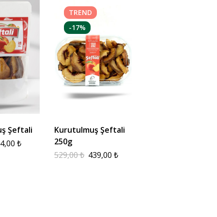
TREND
-17%
ş Şeftali
Kurutulmuş Şeftali
250g
4,00
₺
529,00
₺
439,00
₺