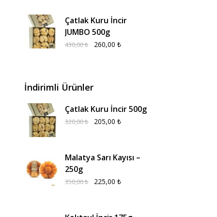
Çatlak Kuru İncir
JUMBO 500g
260,00
₺
430,00
₺
İndirimli Ürünler
Çatlak Kuru İncir 500g
205,00
₺
320,00
₺
Malatya Sarı Kayısı –
250g
225,00
₺
350,00
₺