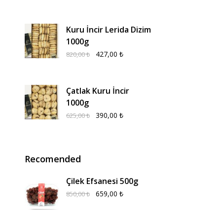
Kuru İncir Lerida Dizim
1000g
427,00
₺
820,00
₺
Çatlak Kuru İncir
1000g
390,00
₺
625,00
₺
Recomended
Çilek Efsanesi 500g
659,00
₺
850,00
₺