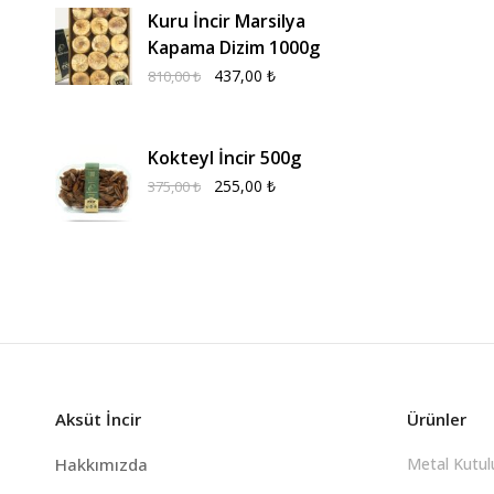
Kuru İncir Marsilya
Kapama Dizim 1000g
437,00
₺
810,00
₺
Kokteyl İncir 500g
255,00
₺
375,00
₺
Aksüt İncir
Ürünler
Hakkımızda
Metal Kutulu