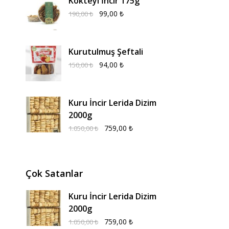
Kokteyl İncir 175g
99,00
₺
190,00
₺
Kurutulmuş Şeftali
94,00
₺
150,00
₺
Kuru İncir Lerida Dizim
2000g
759,00
₺
1.050,00
₺
Çok Satanlar
Kuru İncir Lerida Dizim
2000g
759,00
₺
1.050,00
₺