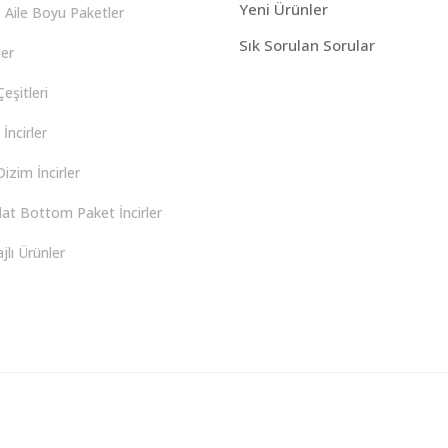
Yeni Ürünler
 Aile Boyu Paketler
Sık Sorulan Sorular
er
eşitleri
İncirler
izim İncirler
lat Bottom Paket İncirler
lı Ürünler