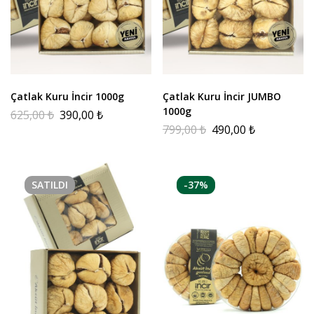
Çatlak Kuru İncir 1000g
Çatlak Kuru İncir JUMBO
1000g
625,00
₺
390,00
₺
799,00
₺
490,00
₺
SATILDI
-37%