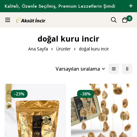
Kaliteli, Özenle Seçilmiş, Premium Lezzetlerin Şimdi
Tam Zamanı !
0
doğal kuru incir
Ana Sayfa
Ürünler
doğal kuru incir
Varsayılan sıralama
-23%
-38%