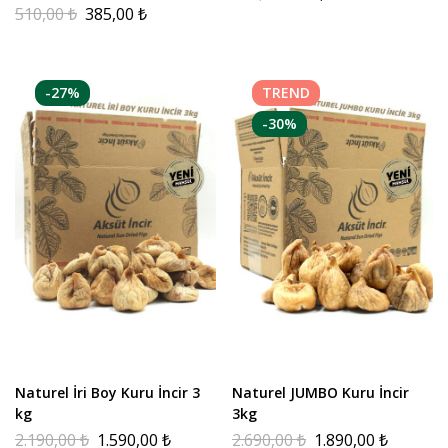
510,00
₺
385,00
₺
-27%
TREND
-30%
Naturel İri Boy Kuru İncir 3
Naturel JUMBO Kuru İncir
kg
3kg
2.190,00
₺
1.590,00
₺
2.690,00
₺
1.890,00
₺