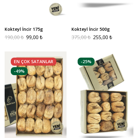
Kokteyl İncir 175g
Kokteyl İncir 500g
190,00
₺
99,00
₺
375,00
₺
255,00
₺
EN ÇOK
SATANLAR
-25%
-49%