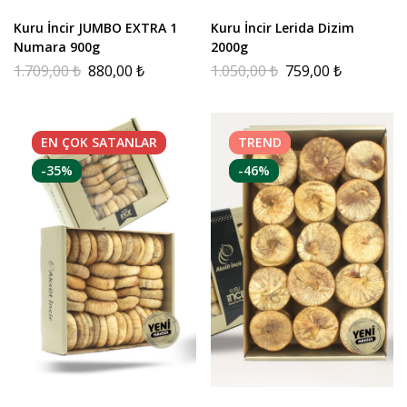
Kuru İncir JUMBO EXTRA 1
Kuru İncir Lerida Dizim
Numara 900g
2000g
1.709,00
₺
880,00
₺
1.050,00
₺
759,00
₺
EN ÇOK
SATANLAR
TREND
-35%
-46%