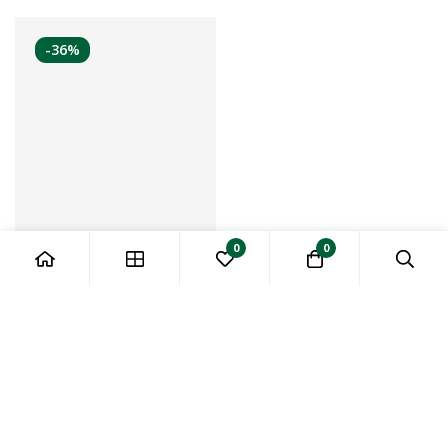
-36%
0
0
Tek Tek Paketli Kuru İncir
10Kg
11.000,00
₺
6.990,00
₺