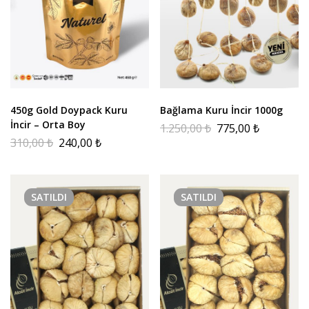
450g Gold Doypack Kuru
Bağlama Kuru İncir 1000g
İncir – Orta Boy
1.250,00
₺
775,00
₺
310,00
₺
240,00
₺
SATILDI
SATILDI