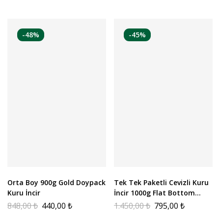
-48%
-45%
Orta Boy 900g Gold Doypack
Tek Tek Paketli Cevizli Kuru
Kuru İncir
İncir 1000g Flat Bottom
Paket
848,00
₺
440,00
₺
1.450,00
₺
795,00
₺