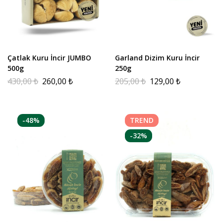
Çatlak Kuru İncir JUMBO
Garland Dizim Kuru İncir
500g
250g
430,00
₺
260,00
₺
205,00
₺
129,00
₺
-48%
TREND
-32%