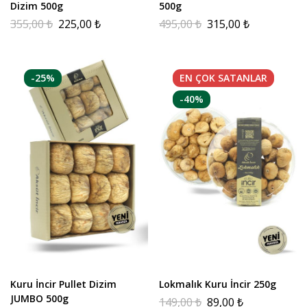
Dizim 500g
500g
355,00
₺
225,00
₺
495,00
₺
315,00
₺
-25%
EN ÇOK
SATANLAR
-40%
Kuru İncir Pullet Dizim
Lokmalık Kuru İncir 250g
JUMBO 500g
149,00
₺
89,00
₺