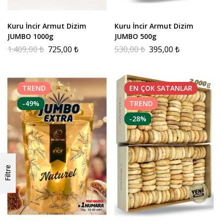
Kuru İncir Armut Dizim
Kuru İncir Armut Dizim
JUMBO 1000g
JUMBO 500g
1.409,00
₺
725,00
₺
530,00
₺
395,00
₺
TREND
EN ÇOK
SATANLAR
-49%
TREND
-28%
Filtre