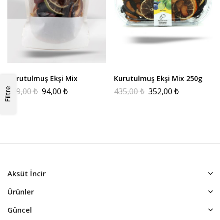
Kurutulmuş Ekşi Mix
Kurutulmuş Ekşi Mix 250g
179,00
₺
94,00
₺
435,00
₺
352,00
₺
Filtre
Aksüt İncir
Ürünler
Güncel