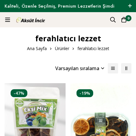
Kaliteli, Özenle Seçilmiş, Premium Lezzetlerin Şimdi
Tam Zamanı !
0
ferahlatıcı lezzet
Ana Sayfa
Ürünler
ferahlatıcı lezzet
Varsayılan sıralama
-47%
-19%