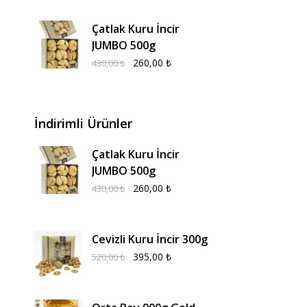
Çatlak Kuru İncir
JUMBO 500g
260,00
₺
430,00
₺
İndirimli Ürünler
Çatlak Kuru İncir
JUMBO 500g
260,00
₺
430,00
₺
Cevizli Kuru İncir 300g
395,00
₺
520,00
₺