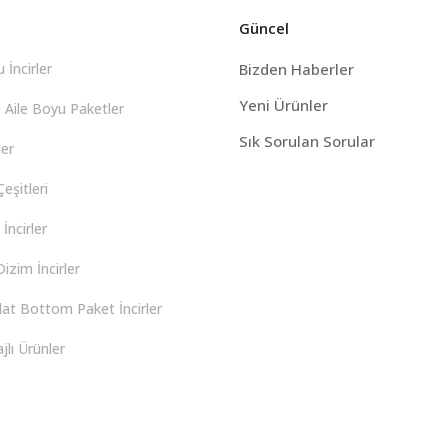
Güncel
 İncirler
Bizden Haberler
Yeni Ürünler
 Aile Boyu Paketler
Sık Sorulan Sorular
er
eşitleri
İncirler
izim İncirler
lat Bottom Paket İncirler
lı Ürünler