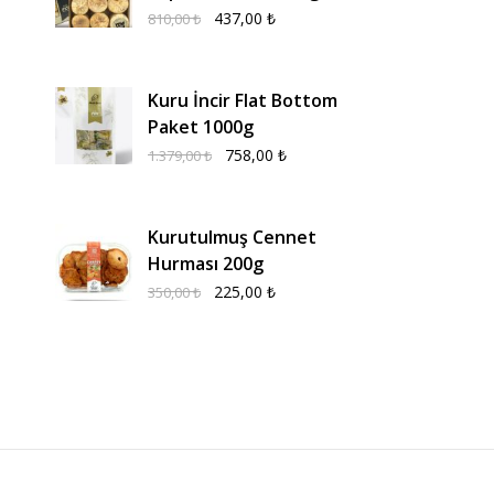
437,00
₺
810,00
₺
Kuru İncir Flat Bottom
Paket 1000g
758,00
₺
1.379,00
₺
Kurutulmuş Cennet
Hurması 200g
225,00
₺
350,00
₺