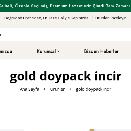
Kaliteli, Özenle Seçilmiş, Premium Lezzetlerin Şimdi Tam Zamanı 
Doğrudan Üreticiden, En Taze Haliyle Kapınızda.
Ürünleri İnceleyin
mızda
Kurumsal
Bizden Haberler
gold doypack incir
Ana Sayfa
Ürünler
gold doypack incir