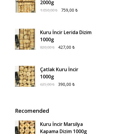
2000g
759,00
₺
1.050,00
₺
Kuru İncir Lerida Dizim
1000g
427,00
₺
820,00
₺
Çatlak Kuru İncir
1000g
390,00
₺
625,00
₺
Recomended
Kuru İncir Marsilya
Kapama Dizim 1000g