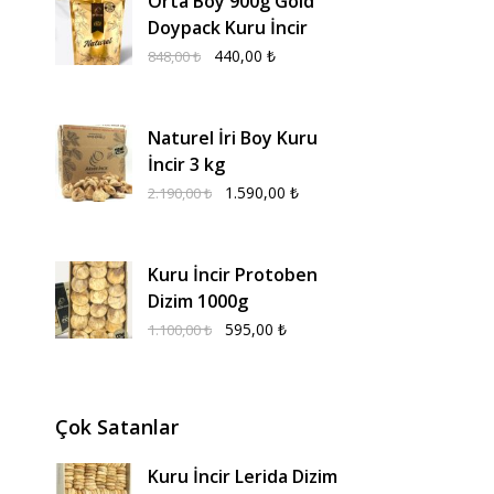
Orta Boy 900g Gold
Doypack Kuru İncir
440,00
₺
848,00
₺
Naturel İri Boy Kuru
İncir 3 kg
1.590,00
₺
2.190,00
₺
Kuru İncir Protoben
Dizim 1000g
595,00
₺
1.100,00
₺
Çok Satanlar
Kuru İncir Lerida Dizim