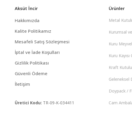
Aksüt İncir
Ürünler
Hakkımızda
Metal Kutulu
Kalite Politikamız
Kurumsal ve
Mesafeli Satış Sözleşmesi
Kuru Meyvel
İptal ve İade Koşulları
Kuru Kayısı Ç
Gizlilik Politikası
Kraft Kutulu 
Güvenli Ödeme
Geleneksel D
İletişim
Doypack / F
Üretici Kodu:
TR-09-K-034411
Cam Ambalaj