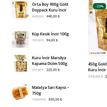
Orta Boy 900g Gold
-23%
Doypack Kuru İncir
440,00
₺
848,00
₺
Küp Kesik İncir 100g
94,00
₺
165,00
₺
Kuru İncir Marsilya
Kapama Dizim 500g
450g Gold
Kuru İncir
225,00
₺
355,00
₺
Boy
310,00
₺
2
Malatya Sarı Kayısı –
750g
695,00
₺
1.020,00
₺