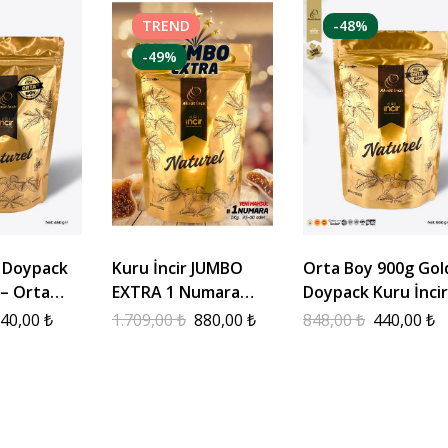
TREND
-48%
-49%
 Doypack
Kuru İncir JUMBO
Orta Boy 900g Gol
 – Orta
EXTRA 1 Numara
Doypack Kuru İncir
900g
40,00
₺
1.709,00
₺
880,00
₺
848,00
₺
440,00
₺