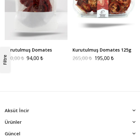
Kurutulmuş Domates
Kurutulmuş Domates 125g
150,00
₺
94,00
₺
265,00
₺
195,00
₺
Filtre
Aksüt İncir
Ürünler
Güncel