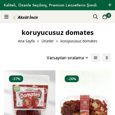
Kaliteli, Özenle Seçilmiş, Premium Lezzetlerin Şimdi
Tam Zamanı !
0
koruyucusuz domates
Ana Sayfa
Ürünler
koruyucusuz domates
Varsayılan sıralama
-37%
-26%