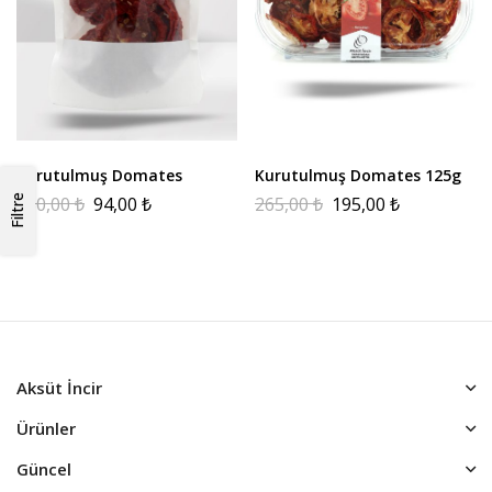
Kurutulmuş Domates
Kurutulmuş Domates 125g
150,00
₺
94,00
₺
265,00
₺
195,00
₺
Filtre
Aksüt İncir
Ürünler
Güncel