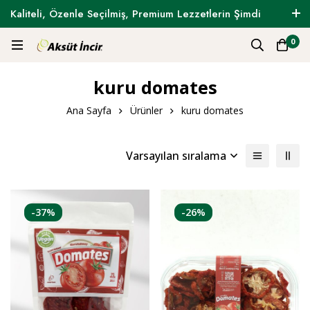
Kaliteli, Özenle Seçilmiş, Premium Lezzetlerin Şimdi
Tam Zamanı !
0
kuru domates
Ana Sayfa
Ürünler
kuru domates
Varsayılan sıralama
-37%
-26%