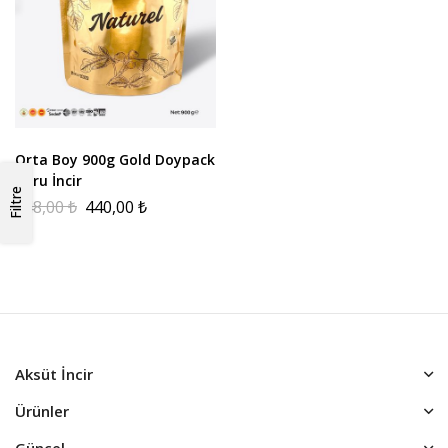
Orta Boy 900g Gold Doypack
Kuru İncir
Filtre
848,00
₺
440,00
₺
Aksüt İncir
Ürünler
Güncel