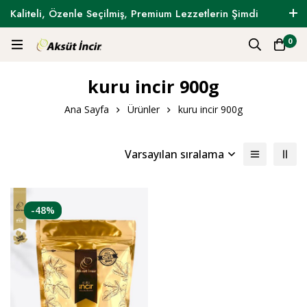
Kaliteli, Özenle Seçilmiş, Premium Lezzetlerin Şimdi
Tam Zamanı !
0
kuru incir 900g
Ana Sayfa
Ürünler
kuru incir 900g
Varsayılan sıralama
-48%