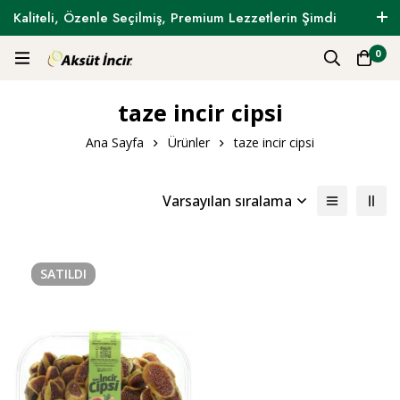
Kaliteli, Özenle Seçilmiş, Premium Lezzetlerin Şimdi
Tam Zamanı !
0
taze incir cipsi
Ana Sayfa
Ürünler
taze incir cipsi
Varsayılan sıralama
SATILDI