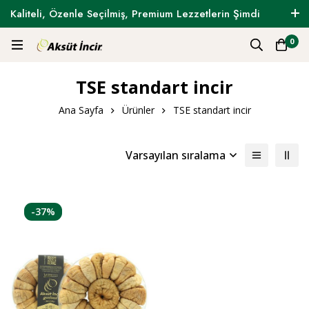
Kaliteli, Özenle Seçilmiş, Premium Lezzetlerin Şimdi
Tam Zamanı !
0
TSE standart incir
Ana Sayfa
Ürünler
TSE standart incir
Varsayılan sıralama
-37%