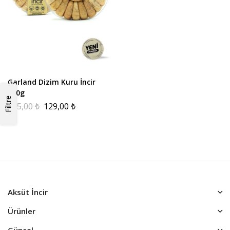
Garland Dizim Kuru İncir
250g
Filtre
205,00
₺
129,00
₺
Aksüt İncir
Ürünler
Güncel